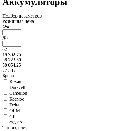
Аккумуляторы
Подбор параметров
Розничная цена
От
До
62
19 392.75
38 723.50
58 054.25
77 385
Бренд:
Rexant
Duracell
Camelion
Космос
Delta
ОЕМ
GP
ФАZА
Тип изделия: