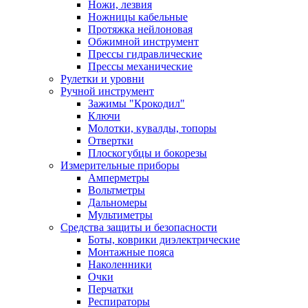
Ножи, лезвия
Ножницы кабельные
Протяжка нейлоновая
Обжимной инструмент
Прессы гидравлические
Прессы механические
Рулетки и уровни
Ручной инструмент
Зажимы "Крокодил"
Ключи
Молотки, кувалды, топоры
Отвертки
Плоскогубцы и бокорезы
Измерительные приборы
Амперметры
Вольтметры
Дальномеры
Мультиметры
Средства защиты и безопасности
Боты, коврики диэлектрические
Монтажные пояса
Наколенники
Очки
Перчатки
Респираторы