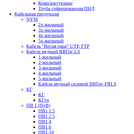
Комплектующие
Труба гофрированная ПНД
Кабельная продукция
NYM
2х-жильный
3х-жильный
4х-жильный
5х-жильный
Кабель "Витая пара" UTP, FTP
Кабель медный ВВГнг-LS
1-жильный
2-жильный
3-жильный
4-жильный
5-жильный
Кабель медный силовой ВВГнг-FRLS
КГ
КГ
КГтп
ПВ 1 (ПуВ)
ПВ1 1.5
ПВ1 2,5
ПВ1 4
ПВ1 6
ПВ1-10