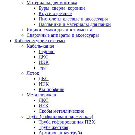
Материалы для монтажа
Буры, сверла, коронки
Круги отрезные
Пистолеты клеевые и аксессуары
Паяльники и материалы для пайки
Ящики, сумки для инструмента
Сварочные аппараты и аксессуары
Кабеленесущие системы
Кабель-канал
Legrand
ДКС
ИЭК
Эра
Лоток
ДКС
ИЭК
Км-профиль
Металлорукав
ДКС
ИЕК
Скобы металлические
Труба (гофрированная, жесткая)
Труба гофрированная ПВХ
Труба жесткая
Армированная труба