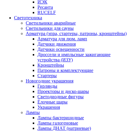
ИЭК
Ресанта
RUCELF
Светотехника
Светильники аварийные
Светильники для сауны
Арматура (эпра, стартеры, патроны, кронштейны)
Арматура для люм. ламп
Датчики движения
Датчики освещенности
Дроссели и импльсные зажигающие
устройства (ИЗУ)
Кронштейны
Патроны и комплектующие
Стартеры
Новогодние украшения
Гирлянды
Проекторы и диско-шары
Светодиодные фигуры
Ёлочные шары
Украшения
Лампы
Лампы бактерицидные
Лампы галогеновые
Лампы ДНАТ (натриевые)