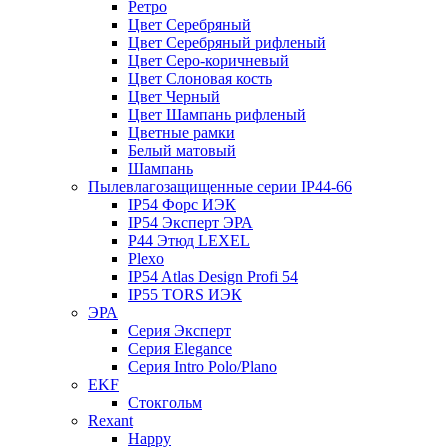
Ретро
Цвет Серебряный
Цвет Серебряный рифленый
Цвет Серо-коричневый
Цвет Слоновая кость
Цвет Черный
Цвет Шампань рифленый
Цветные рамки
Белый матовый
Шампань
Пылевлагозащищенные серии IP44-66
IP54 Форс ИЭК
IP54 Эксперт ЭРА
P44 Этюд LEXEL
Plexo
IP54 Atlas Design Profi 54
IP55 TORS ИЭК
ЭРА
Серия Эксперт
Серия Elegance
Серия Intro Polo/Plano
EKF
Стокгольм
Rexant
Happy