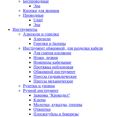
Беспроводные
Эра
Кнопки для звонков
Проводные
Uniel
Эра
Инструменты
Аэрозоли и горелки
Аэрозоли
Горелки и балоны
Инструмент обжимной, для разделки кабеля
Для снятия изоляции
Ножи, лезвия
Ножницы кабельные
Протяжка нейлоновая
Обжимной инструмент
Прессы гидравлические
Прессы механические
Рулетки и уровни
Ручной инструмент
Зажимы "Крокодил"
Ключи
Молотки, кувалды, топоры
Отвертки
Плоскогубцы и бокорезы