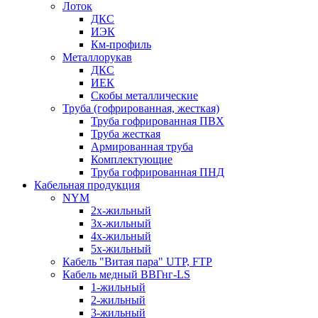
Лоток
ДКС
ИЭК
Км-профиль
Металлорукав
ДКС
ИЕК
Скобы металлические
Труба (гофрированная, жесткая)
Труба гофрированная ПВХ
Труба жесткая
Армированная труба
Комплектующие
Труба гофрированная ПНД
Кабельная продукция
NYM
2х-жильный
3х-жильный
4х-жильный
5х-жильный
Кабель "Витая пара" UTP, FTP
Кабель медный ВВГнг-LS
1-жильный
2-жильный
3-жильный