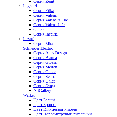
Серия Zenit
Legrand
Серия Etika
Серия Valena
Серия Valena Allure
Серия Valena Life
Quteo
Серия Inspiria
Lezard
Серия Mira
Schneider Electric
Серия Atlas Design
Серия Blanca
Серия Glossa
Серия Merten
Серия Odace
Серия Sedna
Серия Unica
Серия Этюд
ArtGallery
Werkel
Цвет Белый
Цвет Бронза
Цвет Глянцевый никель
Цвет Перламутровый рифленый