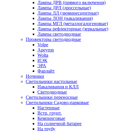
Лампы ДРВ (прямого включения)
Лампы ДРЛ (дроссельные)
Лампы ЛЛ (люминесцентные)
Лампы ЛОН (накаливания)
Лампы МГЛ (металлогалогеновые)
Лампы рефлекторные (зеркальные)
Лампы светодиодные
Прожекторы светодиодные
Volpe
Apeyron
Wolta
ИЭК
ЭРА
Фарлайт
Ночники
Светильники настольные
Накаливания и КЛЛ
Светодиодные
Светильники переносные
Светильники Садово-парковые
Настенные
Встр. грунт.
Кемпинговые
На солнечной батарее
На трубу