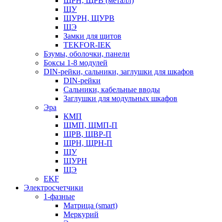
ЩРН, ЩРВ (металл)
ЩУ
ЩУРН, ЩУРВ
ЩЭ
Замки для щитов
TEKFOR-IEK
Бзумы, оболочки, панели
Боксы 1-8 модулей
DIN-рейки, сальники, заглушки для шкафов
DIN-рейки
Сальники, кабельные вводы
Заглушки для модульных шкафов
Эра
КМП
ЩМП, ЩМП-П
ЩРВ, ЩВР-П
ЩРН, ЩРН-П
ЩУ
ЩУРН
ЩЭ
EKF
Электросчетчики
1-фазные
Матрица (smart)
Меркурий