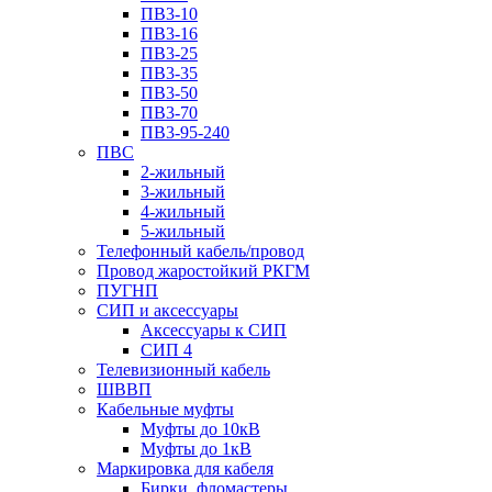
ПВ3-10
ПВ3-16
ПВ3-25
ПВ3-35
ПВ3-50
ПВ3-70
ПВ3-95-240
ПВС
2-жильный
3-жильный
4-жильный
5-жильный
Телефонный кабель/провод
Провод жаростойкий РКГМ
ПУГНП
СИП и аксессуары
Аксессуары к СИП
СИП 4
Телевизионный кабель
ШВВП
Кабельные муфты
Муфты до 10кВ
Муфты до 1кВ
Маркировка для кабеля
Бирки, фломастеры