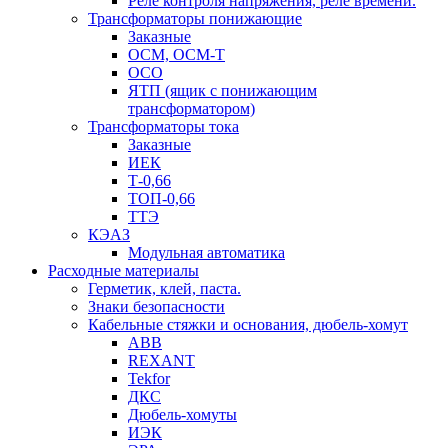
Реле контроля напряжения, реле времени.
Трансформаторы понижающие
Заказные
ОСМ, ОСМ-Т
ОСО
ЯТП (ящик с понижающим
трансформатором)
Трансформаторы тока
Заказные
ИЕК
Т-0,66
ТОП-0,66
ТТЭ
КЭАЗ
Модульная автоматика
Расходные материалы
Герметик, клей, паста.
Знаки безопасности
Кабельные стяжки и основания, дюбель-хомут
ABB
REXANT
Tekfor
ДКС
Дюбель-хомуты
ИЭК