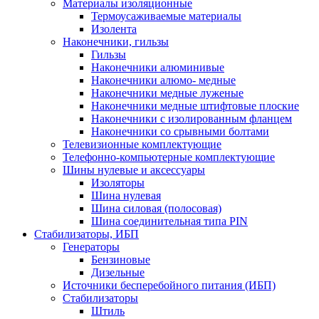
Материалы изоляционные
Термоусаживаемые матeриалы
Изолента
Наконечники, гильзы
Гильзы
Наконечники алюминивые
Наконечники алюмо- медные
Наконечники медные луженые
Наконечники медные штифтовые плоские
Наконечники с изолированным фланцем
Наконечники со срывными болтами
Телевизионные комплектующие
Телефонно-компьютерные комплектующие
Шины нулевые и аксессуары
Изоляторы
Шина нулевая
Шина силовая (полосовая)
Шина соединительная типа PIN
Стабилизаторы, ИБП
Генераторы
Бензиновые
Дизельные
Источники бесперебойного питания (ИБП)
Стабилизаторы
Штиль