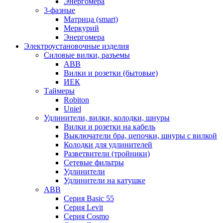
Энергомера
3-фазные
Матрица (smart)
Меркурий
Энергомера
Электроустановочные изделия
Силовые вилки, разъемы
ABB
Вилки и розетки (бытовые)
ИЕК
Таймеры
Robiton
Uniel
Удлинители, вилки, колодки, шнуры
Вилки и розетки на кабель
Выключатели бра, цепочки, шнуры с вилкой
Колодки для удлинителей
Разветвители (тройники)
Сетевые фильтры
Удлинители
Удлинители на катушке
ABB
Серия Basic 55
Серия Levit
Серия Cosmo