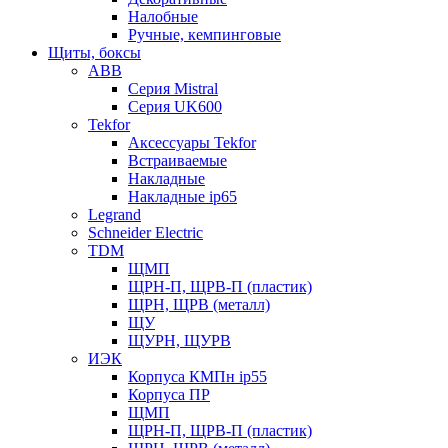
Налобные
Ручные, кемпинговые
Щиты, боксы
ABB
Серия Mistral
Серия UK600
Tekfor
Аксессуары Tekfor
Встраиваемые
Накладные
Накладные ip65
Legrand
Schneider Electric
TDM
ЩМП
ЩРН-П, ЩРВ-П (пластик)
ЩРН, ЩРВ (металл)
ЩУ
ЩУРН, ЩУРВ
ИЭК
Корпуса КМПн ip55
Корпуса ПР
ЩМП
ЩРН-П, ЩРВ-П (пластик)