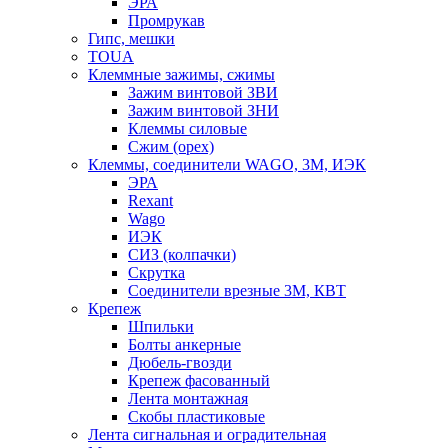
ЭРА
Промрукав
Гипс, мешки
TOUA
Клеммные зажимы, сжимы
Зажим винтовой ЗВИ
Зажим винтовой ЗНИ
Клеммы силовые
Сжим (орех)
Клеммы, соединители WAGO, 3M, ИЭК
ЭРА
Rexant
Wago
ИЭК
СИЗ (колпачки)
Скрутка
Соединители врезные 3M, КВТ
Крепеж
Шпильки
Болты анкерные
Дюбель-гвозди
Крепеж фасованный
Лента монтажная
Скобы пластиковые
Лента сигнальная и оградительная