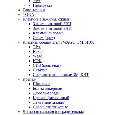
ЭРА
Промрукав
Гипс, мешки
TOUA
Клеммные зажимы, сжимы
Зажим винтовой ЗВИ
Зажим винтовой ЗНИ
Клеммы силовые
Сжим (орех)
Клеммы, соединители WAGO, 3M, ИЭК
ЭРА
Rexant
Wago
ИЭК
СИЗ (колпачки)
Скрутка
Соединители врезные 3M, КВТ
Крепеж
Шпильки
Болты анкерные
Дюбель-гвозди
Крепеж фасованный
Лента монтажная
Скобы пластиковые
Лента сигнальная и оградительная