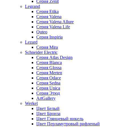
Серия Zenit
Legrand
Серия Etika
Серия Valena
Серия Valena Allure
Серия Valena Life
Quteo
Серия Inspiria
Lezard
Серия Mira
Schneider Electric
Серия Atlas Design
Серия Blanca
Серия Glossa
Серия Merten
Серия Odace
Серия Sedna
Серия Unica
Серия Этюд
ArtGallery
Werkel
Цвет Белый
Цвет Бронза
Цвет Глянцевый никель
Цвет Перламутровый рифленый