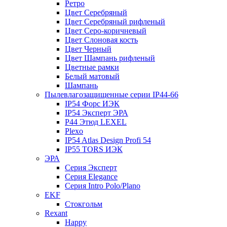
Ретро
Цвет Серебряный
Цвет Серебряный рифленый
Цвет Серо-коричневый
Цвет Слоновая кость
Цвет Черный
Цвет Шампань рифленый
Цветные рамки
Белый матовый
Шампань
Пылевлагозащищенные серии IP44-66
IP54 Форс ИЭК
IP54 Эксперт ЭРА
P44 Этюд LEXEL
Plexo
IP54 Atlas Design Profi 54
IP55 TORS ИЭК
ЭРА
Серия Эксперт
Серия Elegance
Серия Intro Polo/Plano
EKF
Стокгольм
Rexant
Happy