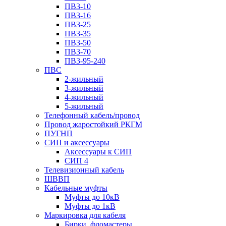
ПВ3-10
ПВ3-16
ПВ3-25
ПВ3-35
ПВ3-50
ПВ3-70
ПВ3-95-240
ПВС
2-жильный
3-жильный
4-жильный
5-жильный
Телефонный кабель/провод
Провод жаростойкий РКГМ
ПУГНП
СИП и аксессуары
Аксессуары к СИП
СИП 4
Телевизионный кабель
ШВВП
Кабельные муфты
Муфты до 10кВ
Муфты до 1кВ
Маркировка для кабеля
Бирки, фломастеры