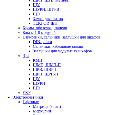
ЩРН, ЩРВ (металл)
ЩУ
ЩУРН, ЩУРВ
ЩЭ
Замки для щитов
TEKFOR-IEK
Бзумы, оболочки, панели
Боксы 1-8 модулей
DIN-рейки, сальники, заглушки для шкафов
DIN-рейки
Сальники, кабельные вводы
Заглушки для модульных шкафов
Эра
КМП
ЩМП, ЩМП-П
ЩРВ, ЩВР-П
ЩРН, ЩРН-П
ЩУ
ЩУРН
ЩЭ
EKF
Электросчетчики
1-фазные
Матрица (smart)
Меркурий