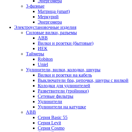
Энергомера
3-фазные
Матрица (smart)
Меркурий
Энергомера
Электроустановочные изделия
Силовые вилки, разъемы
ABB
Вилки и розетки (бытовые)
ИЕК
Таймеры
Robiton
Uniel
Удлинители, вилки, колодки, шнуры
Вилки и розетки на кабель
Выключатели бра, цепочки, шнуры с вилкой
Колодки для удлинителей
Разветвители (тройники)
Сетевые фильтры
Удлинители
Удлинители на катушке
ABB
Серия Basic 55
Серия Levit
Серия Cosmo