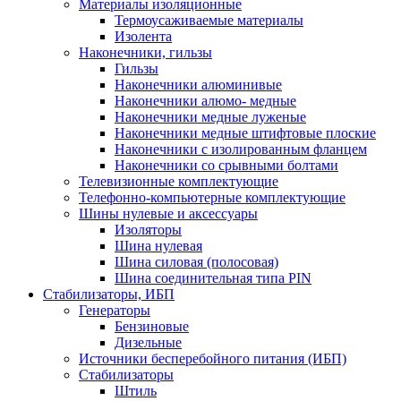
Материалы изоляционные
Термоусаживаемые матeриалы
Изолента
Наконечники, гильзы
Гильзы
Наконечники алюминивые
Наконечники алюмо- медные
Наконечники медные луженые
Наконечники медные штифтовые плоские
Наконечники с изолированным фланцем
Наконечники со срывными болтами
Телевизионные комплектующие
Телефонно-компьютерные комплектующие
Шины нулевые и аксессуары
Изоляторы
Шина нулевая
Шина силовая (полосовая)
Шина соединительная типа PIN
Стабилизаторы, ИБП
Генераторы
Бензиновые
Дизельные
Источники бесперебойного питания (ИБП)
Стабилизаторы
Штиль