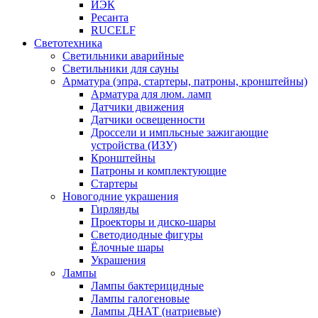
ИЭК
Ресанта
RUCELF
Светотехника
Светильники аварийные
Светильники для сауны
Арматура (эпра, стартеры, патроны, кронштейны)
Арматура для люм. ламп
Датчики движения
Датчики освещенности
Дроссели и импльсные зажигающие
устройства (ИЗУ)
Кронштейны
Патроны и комплектующие
Стартеры
Новогодние украшения
Гирлянды
Проекторы и диско-шары
Светодиодные фигуры
Ёлочные шары
Украшения
Лампы
Лампы бактерицидные
Лампы галогеновые
Лампы ДНАТ (натриевые)