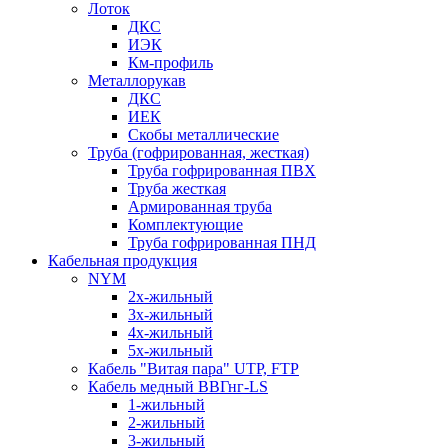
Лоток
ДКС
ИЭК
Км-профиль
Металлорукав
ДКС
ИЕК
Скобы металлические
Труба (гофрированная, жесткая)
Труба гофрированная ПВХ
Труба жесткая
Армированная труба
Комплектующие
Труба гофрированная ПНД
Кабельная продукция
NYM
2х-жильный
3х-жильный
4х-жильный
5х-жильный
Кабель "Витая пара" UTP, FTP
Кабель медный ВВГнг-LS
1-жильный
2-жильный
3-жильный