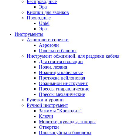
Беспроводные
Эра
Кнопки для звонков
Проводные
Uniel
Эра
Инструменты
Аэрозоли и горелки
Аэрозоли
Горелки и балоны
Инструмент обжимной, для разделки кабеля
Для снятия изоляции
Ножи, лезвия
Ножницы кабельные
Протяжка нейлоновая
Обжимной инструмент
Прессы гидравлические
Прессы механические
Рулетки и уровни
Ручной инструмент
Зажимы "Крокодил"
Ключи
Молотки, кувалды, топоры
Отвертки
Плоскогубцы и бокорезы