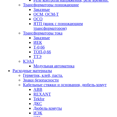
Реле контроля напряжения, реле времени.
Трансформаторы понижающие
Заказные
ОСМ, ОСМ-Т
ОСО
ЯТП (ящик с понижающим
трансформатором)
Трансформаторы тока
Заказные
ИЕК
Т-0,66
ТОП-0,66
ТТЭ
КЭАЗ
Модульная автоматика
Расходные материалы
Герметик, клей, паста.
Знаки безопасности
Кабельные стяжки и основания, дюбель-хомут
ABB
REXANT
Tekfor
ДКС
Дюбель-хомуты
ИЭК