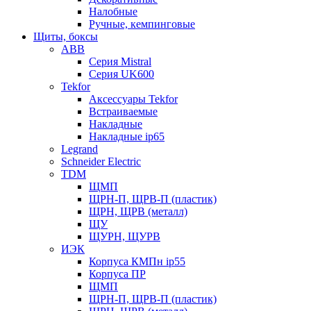
Налобные
Ручные, кемпинговые
Щиты, боксы
ABB
Серия Mistral
Серия UK600
Tekfor
Аксессуары Tekfor
Встраиваемые
Накладные
Накладные ip65
Legrand
Schneider Electric
TDM
ЩМП
ЩРН-П, ЩРВ-П (пластик)
ЩРН, ЩРВ (металл)
ЩУ
ЩУРН, ЩУРВ
ИЭК
Корпуса КМПн ip55
Корпуса ПР
ЩМП
ЩРН-П, ЩРВ-П (пластик)