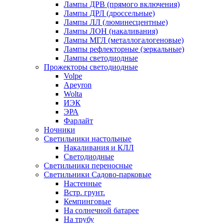
Лампы ДРВ (прямого включения)
Лампы ДРЛ (дроссельные)
Лампы ЛЛ (люминесцентные)
Лампы ЛОН (накаливания)
Лампы МГЛ (металлогалогеновые)
Лампы рефлекторные (зеркальные)
Лампы светодиодные
Прожекторы светодиодные
Volpe
Apeyron
Wolta
ИЭК
ЭРА
Фарлайт
Ночники
Светильники настольные
Накаливания и КЛЛ
Светодиодные
Светильники переносные
Светильники Садово-парковые
Настенные
Встр. грунт.
Кемпинговые
На солнечной батарее
На трубу