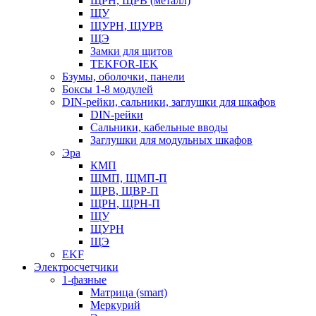
ЩРН, ЩРВ (металл)
ЩУ
ЩУРН, ЩУРВ
ЩЭ
Замки для щитов
TEKFOR-IEK
Бзумы, оболочки, панели
Боксы 1-8 модулей
DIN-рейки, сальники, заглушки для шкафов
DIN-рейки
Сальники, кабельные вводы
Заглушки для модульных шкафов
Эра
КМП
ЩМП, ЩМП-П
ЩРВ, ЩВР-П
ЩРН, ЩРН-П
ЩУ
ЩУРН
ЩЭ
EKF
Электросчетчики
1-фазные
Матрица (smart)
Меркурий