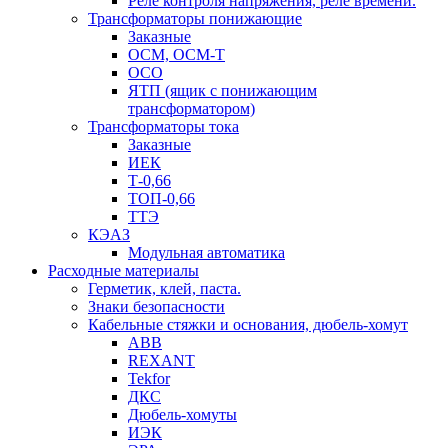
Реле контроля напряжения, реле времени.
Трансформаторы понижающие
Заказные
ОСМ, ОСМ-Т
ОСО
ЯТП (ящик с понижающим
трансформатором)
Трансформаторы тока
Заказные
ИЕК
Т-0,66
ТОП-0,66
ТТЭ
КЭАЗ
Модульная автоматика
Расходные материалы
Герметик, клей, паста.
Знаки безопасности
Кабельные стяжки и основания, дюбель-хомут
ABB
REXANT
Tekfor
ДКС
Дюбель-хомуты
ИЭК