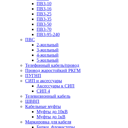
ПВ3-10
ПВ3-16
ПВ3-25
ПВ3-35
ПВ3-50
ПВ3-70
ПВ3-95-240
ПВС
2-жильный
3-жильный
4-жильный
5-жильный
Телефонный кабель/провод
Провод жаростойкий РКГМ
ПУГНП
СИП и аксессуары
Аксессуары к СИП
СИП 4
Телевизионный кабель
ШВВП
Кабельные муфты
Муфты до 10кВ
Муфты до 1кВ
Маркировка для кабеля
Бирки, фломастеры