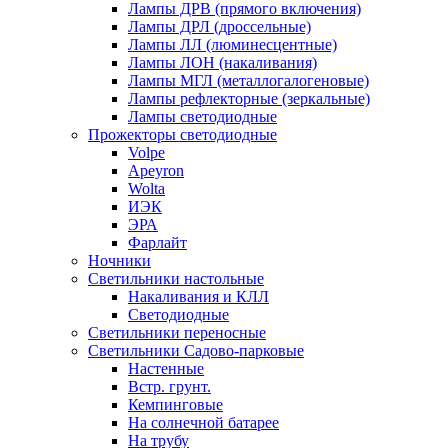
Лампы ДРВ (прямого включения)
Лампы ДРЛ (дроссельные)
Лампы ЛЛ (люминесцентные)
Лампы ЛОН (накаливания)
Лампы МГЛ (металлогалогеновые)
Лампы рефлекторные (зеркальные)
Лампы светодиодные
Прожекторы светодиодные
Volpe
Apeyron
Wolta
ИЭК
ЭРА
Фарлайт
Ночники
Светильники настольные
Накаливания и КЛЛ
Светодиодные
Светильники переносные
Светильники Садово-парковые
Настенные
Встр. грунт.
Кемпинговые
На солнечной батарее
На трубу