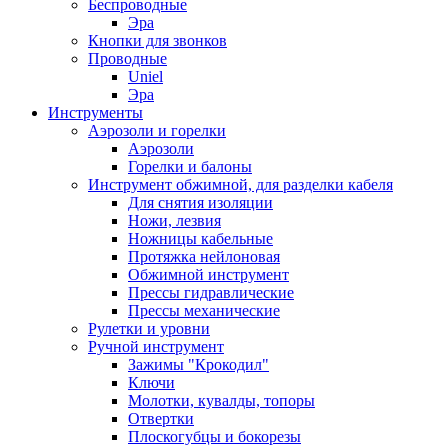
Беспроводные
Эра
Кнопки для звонков
Проводные
Uniel
Эра
Инструменты
Аэрозоли и горелки
Аэрозоли
Горелки и балоны
Инструмент обжимной, для разделки кабеля
Для снятия изоляции
Ножи, лезвия
Ножницы кабельные
Протяжка нейлоновая
Обжимной инструмент
Прессы гидравлические
Прессы механические
Рулетки и уровни
Ручной инструмент
Зажимы "Крокодил"
Ключи
Молотки, кувалды, топоры
Отвертки
Плоскогубцы и бокорезы