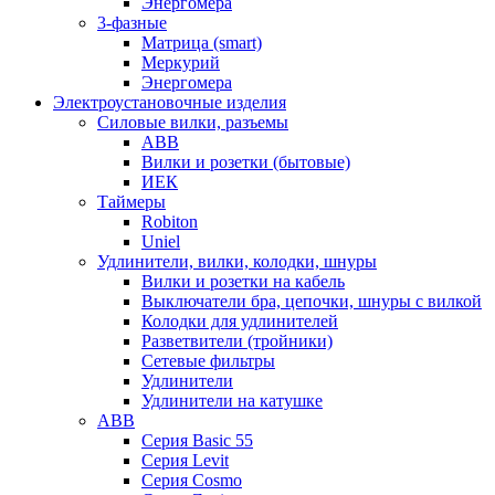
Энергомера
3-фазные
Матрица (smart)
Меркурий
Энергомера
Электроустановочные изделия
Силовые вилки, разъемы
ABB
Вилки и розетки (бытовые)
ИЕК
Таймеры
Robiton
Uniel
Удлинители, вилки, колодки, шнуры
Вилки и розетки на кабель
Выключатели бра, цепочки, шнуры с вилкой
Колодки для удлинителей
Разветвители (тройники)
Сетевые фильтры
Удлинители
Удлинители на катушке
ABB
Серия Basic 55
Серия Levit
Серия Cosmo