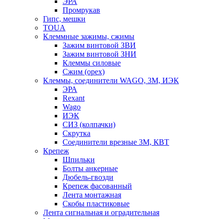
ЭРА
Промрукав
Гипс, мешки
TOUA
Клеммные зажимы, сжимы
Зажим винтовой ЗВИ
Зажим винтовой ЗНИ
Клеммы силовые
Сжим (орех)
Клеммы, соединители WAGO, 3M, ИЭК
ЭРА
Rexant
Wago
ИЭК
СИЗ (колпачки)
Скрутка
Соединители врезные 3M, КВТ
Крепеж
Шпильки
Болты анкерные
Дюбель-гвозди
Крепеж фасованный
Лента монтажная
Скобы пластиковые
Лента сигнальная и оградительная