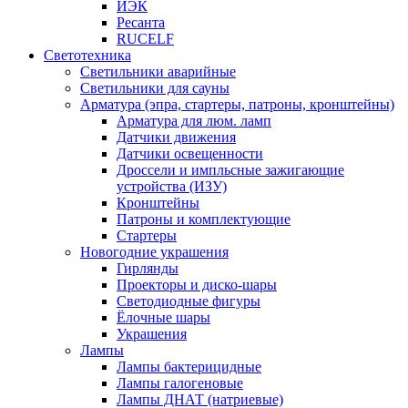
ИЭК
Ресанта
RUCELF
Светотехника
Светильники аварийные
Светильники для сауны
Арматура (эпра, стартеры, патроны, кронштейны)
Арматура для люм. ламп
Датчики движения
Датчики освещенности
Дроссели и импльсные зажигающие
устройства (ИЗУ)
Кронштейны
Патроны и комплектующие
Стартеры
Новогодние украшения
Гирлянды
Проекторы и диско-шары
Светодиодные фигуры
Ёлочные шары
Украшения
Лампы
Лампы бактерицидные
Лампы галогеновые
Лампы ДНАТ (натриевые)