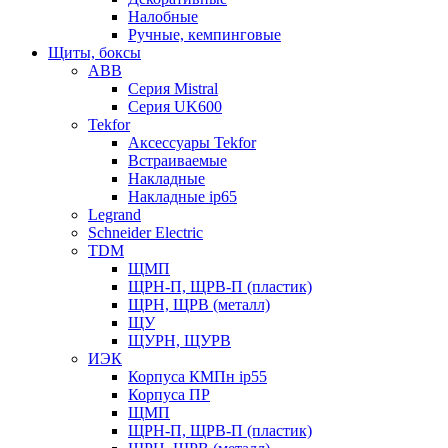
Налобные
Ручные, кемпинговые
Щиты, боксы
ABB
Серия Mistral
Серия UK600
Tekfor
Аксессуары Tekfor
Встраиваемые
Накладные
Накладные ip65
Legrand
Schneider Electric
TDM
ЩМП
ЩРН-П, ЩРВ-П (пластик)
ЩРН, ЩРВ (металл)
ЩУ
ЩУРН, ЩУРВ
ИЭК
Корпуса КМПн ip55
Корпуса ПР
ЩМП
ЩРН-П, ЩРВ-П (пластик)