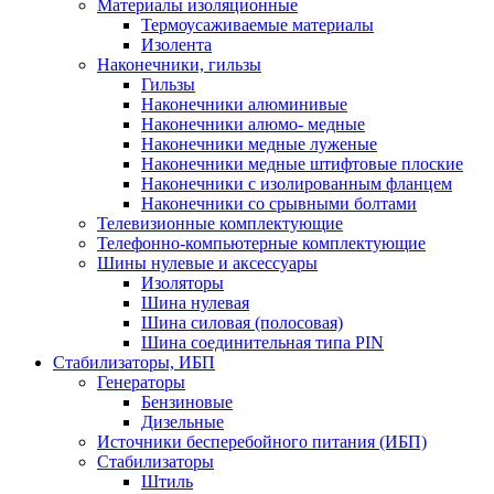
Материалы изоляционные
Термоусаживаемые матeриалы
Изолента
Наконечники, гильзы
Гильзы
Наконечники алюминивые
Наконечники алюмо- медные
Наконечники медные луженые
Наконечники медные штифтовые плоские
Наконечники с изолированным фланцем
Наконечники со срывными болтами
Телевизионные комплектующие
Телефонно-компьютерные комплектующие
Шины нулевые и аксессуары
Изоляторы
Шина нулевая
Шина силовая (полосовая)
Шина соединительная типа PIN
Стабилизаторы, ИБП
Генераторы
Бензиновые
Дизельные
Источники бесперебойного питания (ИБП)
Стабилизаторы
Штиль