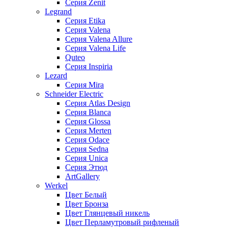
Серия Zenit
Legrand
Серия Etika
Серия Valena
Серия Valena Allure
Серия Valena Life
Quteo
Серия Inspiria
Lezard
Серия Mira
Schneider Electric
Серия Atlas Design
Серия Blanca
Серия Glossa
Серия Merten
Серия Odace
Серия Sedna
Серия Unica
Серия Этюд
ArtGallery
Werkel
Цвет Белый
Цвет Бронза
Цвет Глянцевый никель
Цвет Перламутровый рифленый