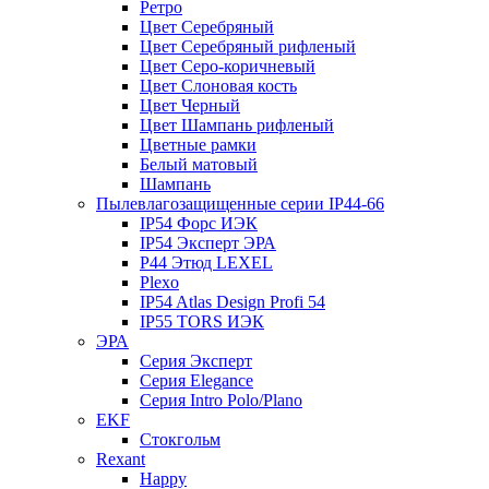
Ретро
Цвет Серебряный
Цвет Серебряный рифленый
Цвет Серо-коричневый
Цвет Слоновая кость
Цвет Черный
Цвет Шампань рифленый
Цветные рамки
Белый матовый
Шампань
Пылевлагозащищенные серии IP44-66
IP54 Форс ИЭК
IP54 Эксперт ЭРА
P44 Этюд LEXEL
Plexo
IP54 Atlas Design Profi 54
IP55 TORS ИЭК
ЭРА
Серия Эксперт
Серия Elegance
Серия Intro Polo/Plano
EKF
Стокгольм
Rexant
Happy