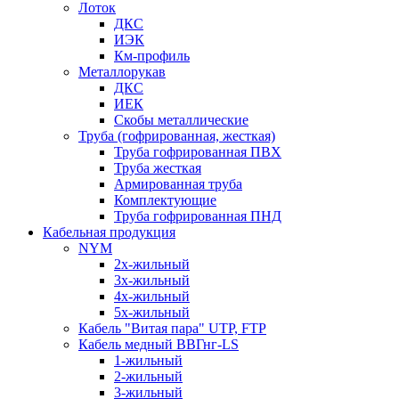
Лоток
ДКС
ИЭК
Км-профиль
Металлорукав
ДКС
ИЕК
Скобы металлические
Труба (гофрированная, жесткая)
Труба гофрированная ПВХ
Труба жесткая
Армированная труба
Комплектующие
Труба гофрированная ПНД
Кабельная продукция
NYM
2х-жильный
3х-жильный
4х-жильный
5х-жильный
Кабель "Витая пара" UTP, FTP
Кабель медный ВВГнг-LS
1-жильный
2-жильный
3-жильный