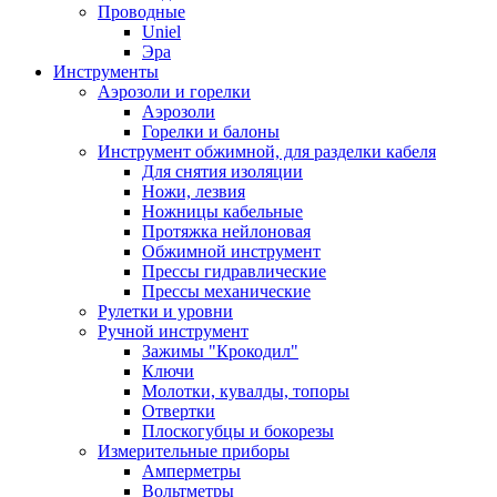
Проводные
Uniel
Эра
Инструменты
Аэрозоли и горелки
Аэрозоли
Горелки и балоны
Инструмент обжимной, для разделки кабеля
Для снятия изоляции
Ножи, лезвия
Ножницы кабельные
Протяжка нейлоновая
Обжимной инструмент
Прессы гидравлические
Прессы механические
Рулетки и уровни
Ручной инструмент
Зажимы "Крокодил"
Ключи
Молотки, кувалды, топоры
Отвертки
Плоскогубцы и бокорезы
Измерительные приборы
Амперметры
Вольтметры