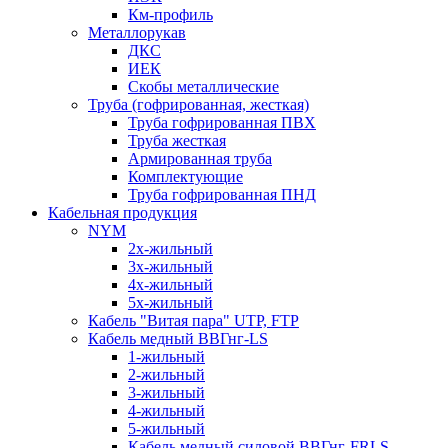
Км-профиль
Металлорукав
ДКС
ИЕК
Скобы металлические
Труба (гофрированная, жесткая)
Труба гофрированная ПВХ
Труба жесткая
Армированная труба
Комплектующие
Труба гофрированная ПНД
Кабельная продукция
NYM
2х-жильный
3х-жильный
4х-жильный
5х-жильный
Кабель "Витая пара" UTP, FTP
Кабель медный ВВГнг-LS
1-жильный
2-жильный
3-жильный
4-жильный
5-жильный
Кабель медный силовой ВВГнг-FRLS