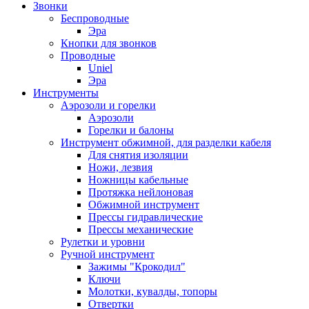
Звонки
Беспроводные
Эра
Кнопки для звонков
Проводные
Uniel
Эра
Инструменты
Аэрозоли и горелки
Аэрозоли
Горелки и балоны
Инструмент обжимной, для разделки кабеля
Для снятия изоляции
Ножи, лезвия
Ножницы кабельные
Протяжка нейлоновая
Обжимной инструмент
Прессы гидравлические
Прессы механические
Рулетки и уровни
Ручной инструмент
Зажимы "Крокодил"
Ключи
Молотки, кувалды, топоры
Отвертки