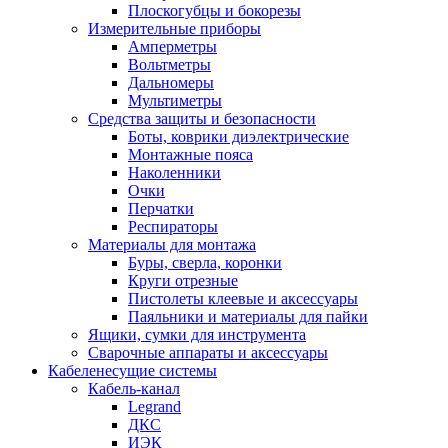
Плоскогубцы и бокорезы
Измерительные приборы
Амперметры
Вольтметры
Дальномеры
Мультиметры
Средства защиты и безопасности
Боты, коврики диэлектрические
Монтажные пояса
Наколенники
Очки
Перчатки
Респираторы
Материалы для монтажа
Буры, сверла, коронки
Круги отрезные
Пистолеты клеевые и аксессуары
Паяльники и материалы для пайки
Ящики, сумки для инструмента
Сварочные аппараты и аксессуары
Кабеленесущие системы
Кабель-канал
Legrand
ДКС
ИЭК