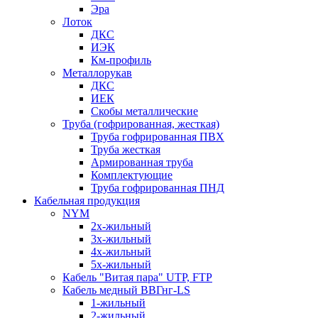
Эра
Лоток
ДКС
ИЭК
Км-профиль
Металлорукав
ДКС
ИЕК
Скобы металлические
Труба (гофрированная, жесткая)
Труба гофрированная ПВХ
Труба жесткая
Армированная труба
Комплектующие
Труба гофрированная ПНД
Кабельная продукция
NYM
2х-жильный
3х-жильный
4х-жильный
5х-жильный
Кабель "Витая пара" UTP, FTP
Кабель медный ВВГнг-LS
1-жильный
2-жильный