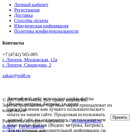
Личный кабинет
Регистрация
Доставка
Способы оплаты
Юридическая информация
Политика конфиденциальности
Контакты
+7 (4742) 565-005
г.
Липецк
,
Московская, 12а
г. Липецк, Свиридова, 2
zakaz@et48.ru
Данный веб-сайт использует cookie-файлы
© 2017-2026 et48.ru. Все права защищены.
(Яндекс метрика, Битрикс ) в целях
Зарегистрированные торговые марки принадлежат их
предоставления вам лучшего пользовательского
владельцам
опыта на нашем сайте. Продолжая использовать
Принять
данный сайт, вы соглашаетесь с использованием
Разработка интернет-магазина —
Webdesign48.ru
нами cookie-файлов (Яндекс метрика, Битрикс).
Войти
Регистрация
Для получения дополнительной информации см.
КОРЗИНА
0 позиций