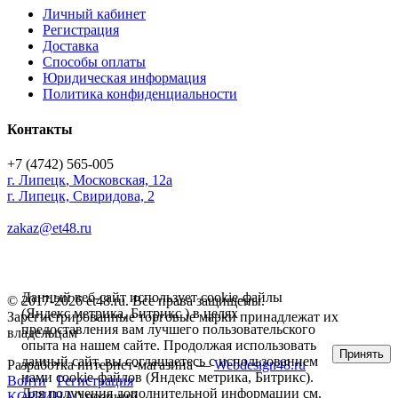
Личный кабинет
Регистрация
Доставка
Способы оплаты
Юридическая информация
Политика конфиденциальности
Контакты
+7 (4742) 565-005
г.
Липецк
,
Московская, 12а
г. Липецк, Свиридова, 2
zakaz@et48.ru
Данный веб-сайт использует cookie-файлы
© 2017-2026 et48.ru. Все права защищены.
(Яндекс метрика, Битрикс ) в целях
Зарегистрированные торговые марки принадлежат их
предоставления вам лучшего пользовательского
владельцам
опыта на нашем сайте. Продолжая использовать
Принять
данный сайт, вы соглашаетесь с использованием
Разработка интернет-магазина —
Webdesign48.ru
нами cookie-файлов (Яндекс метрика, Битрикс).
Войти
Регистрация
Для получения дополнительной информации см.
КОРЗИНА
0 позиций