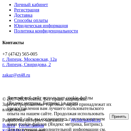
Личный кабинет
Регистрация
Доставка
Способы оплаты
Юридическая информация
Политика конфиденциальности
Контакты
+7 (4742) 565-005
г.
Липецк
,
Московская, 12а
г. Липецк, Свиридова, 2
zakaz@et48.ru
Данный веб-сайт использует cookie-файлы
© 2017-2026 et48.ru. Все права защищены.
(Яндекс метрика, Битрикс ) в целях
Зарегистрированные торговые марки принадлежат их
предоставления вам лучшего пользовательского
владельцам
опыта на нашем сайте. Продолжая использовать
Принять
данный сайт, вы соглашаетесь с использованием
Разработка интернет-магазина —
Webdesign48.ru
нами cookie-файлов (Яндекс метрика, Битрикс).
Войти
Регистрация
Для получения дополнительной информации см.
КОРЗИНА
0 позиций