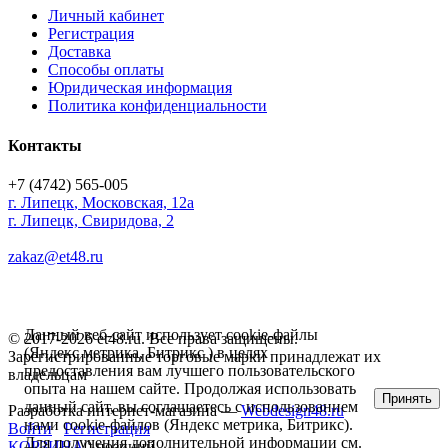
Личный кабинет
Регистрация
Доставка
Способы оплаты
Юридическая информация
Политика конфиденциальности
Контакты
+7 (4742) 565-005
г.
Липецк
,
Московская, 12а
г. Липецк, Свиридова, 2
zakaz@et48.ru
Данный веб-сайт использует cookie-файлы
© 2017-2026 et48.ru. Все права защищены.
(Яндекс метрика, Битрикс ) в целях
Зарегистрированные торговые марки принадлежат их
предоставления вам лучшего пользовательского
владельцам
опыта на нашем сайте. Продолжая использовать
Принять
данный сайт, вы соглашаетесь с использованием
Разработка интернет-магазина —
Webdesign48.ru
нами cookie-файлов (Яндекс метрика, Битрикс).
Войти
Регистрация
Для получения дополнительной информации см.
КОРЗИНА
0 позиций