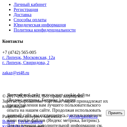
Личный кабинет
Регистрация
Доставка
Способы оплаты
Юридическая информация
Политика конфиденциальности
Контакты
+7 (4742) 565-005
г.
Липецк
,
Московская, 12а
г. Липецк, Свиридова, 2
zakaz@et48.ru
Данный веб-сайт использует cookie-файлы
© 2017-2026 et48.ru. Все права защищены.
(Яндекс метрика, Битрикс ) в целях
Зарегистрированные торговые марки принадлежат их
предоставления вам лучшего пользовательского
владельцам
опыта на нашем сайте. Продолжая использовать
Принять
данный сайт, вы соглашаетесь с использованием
Разработка интернет-магазина —
Webdesign48.ru
нами cookie-файлов (Яндекс метрика, Битрикс).
Войти
Регистрация
Для получения дополнительной информации см.
КОРЗИНА
0 позиций