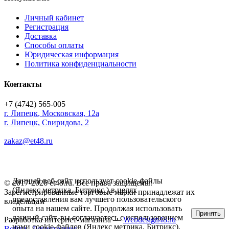
Личный кабинет
Регистрация
Доставка
Способы оплаты
Юридическая информация
Политика конфиденциальности
Контакты
+7 (4742) 565-005
г.
Липецк
,
Московская, 12а
г. Липецк, Свиридова, 2
zakaz@et48.ru
Данный веб-сайт использует cookie-файлы
© 2017-2026 et48.ru. Все права защищены.
(Яндекс метрика, Битрикс ) в целях
Зарегистрированные торговые марки принадлежат их
предоставления вам лучшего пользовательского
владельцам
опыта на нашем сайте. Продолжая использовать
Принять
данный сайт, вы соглашаетесь с использованием
Разработка интернет-магазина —
Webdesign48.ru
нами cookie-файлов (Яндекс метрика, Битрикс).
Войти
Регистрация