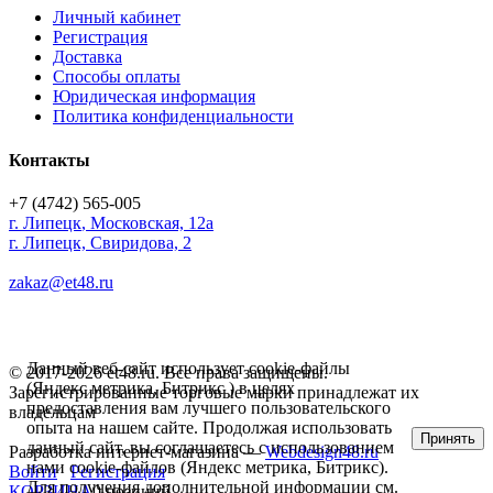
Личный кабинет
Регистрация
Доставка
Способы оплаты
Юридическая информация
Политика конфиденциальности
Контакты
+7 (4742) 565-005
г.
Липецк
,
Московская, 12а
г. Липецк, Свиридова, 2
zakaz@et48.ru
Данный веб-сайт использует cookie-файлы
© 2017-2026 et48.ru. Все права защищены.
(Яндекс метрика, Битрикс ) в целях
Зарегистрированные торговые марки принадлежат их
предоставления вам лучшего пользовательского
владельцам
опыта на нашем сайте. Продолжая использовать
Принять
данный сайт, вы соглашаетесь с использованием
Разработка интернет-магазина —
Webdesign48.ru
нами cookie-файлов (Яндекс метрика, Битрикс).
Войти
Регистрация
Для получения дополнительной информации см.
КОРЗИНА
0 позиций