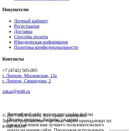
Покупателю
Личный кабинет
Регистрация
Доставка
Способы оплаты
Юридическая информация
Политика конфиденциальности
Контакты
+7 (4742) 565-005
г.
Липецк
,
Московская, 12а
г. Липецк, Свиридова, 2
zakaz@et48.ru
Данный веб-сайт использует cookie-файлы
© 2017-2026 et48.ru. Все права защищены.
(Яндекс метрика, Битрикс ) в целях
Зарегистрированные торговые марки принадлежат их
предоставления вам лучшего пользовательского
владельцам
опыта на нашем сайте. Продолжая использовать