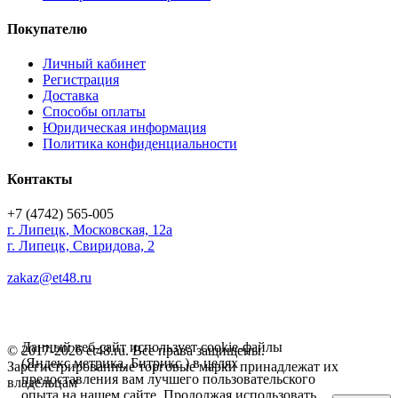
Покупателю
Личный кабинет
Регистрация
Доставка
Способы оплаты
Юридическая информация
Политика конфиденциальности
Контакты
+7 (4742) 565-005
г.
Липецк
,
Московская, 12а
г. Липецк, Свиридова, 2
zakaz@et48.ru
Данный веб-сайт использует cookie-файлы
© 2017-2026 et48.ru. Все права защищены.
(Яндекс метрика, Битрикс ) в целях
Зарегистрированные торговые марки принадлежат их
предоставления вам лучшего пользовательского
владельцам
опыта на нашем сайте. Продолжая использовать