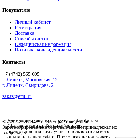
Покупателю
Личный кабинет
Регистрация
Доставка
Способы оплаты
Юридическая информация
Политика конфиденциальности
Контакты
+7 (4742) 565-005
г.
Липецк
,
Московская, 12а
г. Липецк, Свиридова, 2
zakaz@et48.ru
Данный веб-сайт использует cookie-файлы
© 2017-2026 et48.ru. Все права защищены.
(Яндекс метрика, Битрикс ) в целях
Зарегистрированные торговые марки принадлежат их
предоставления вам лучшего пользовательского
владельцам
опыта на нашем сайте. Продолжая использовать