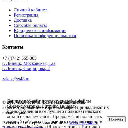
Личный кабинет
Регистрация
Доставка
Способы оплаты
Юридическая информация
Политика конфиденциальности
Контакты
+7 (4742) 565-005
г.
Липецк
,
Московская, 12а
г. Липецк, Свиридова, 2
zakaz@et48.ru
Данный веб-сайт использует cookie-файлы
© 2017-2026 et48.ru. Все права защищены.
(Яндекс метрика, Битрикс ) в целях
Зарегистрированные торговые марки принадлежат их
предоставления вам лучшего пользовательского
владельцам
опыта на нашем сайте. Продолжая использовать
Принять
данный сайт, вы соглашаетесь с использованием
Разработка интернет-магазина —
Webdesign48.ru
нами cookie-файлов (Яндекс метрика, Битрикс).
Войти
Регистрация