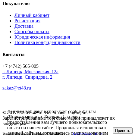
Покупателю
Личный кабинет
Регистрация
Доставка
Способы оплаты
Юридическая информация
Политика конфиденциальности
Контакты
+7 (4742) 565-005
г.
Липецк
,
Московская, 12а
г. Липецк, Свиридова, 2
zakaz@et48.ru
Данный веб-сайт использует cookie-файлы
© 2017-2026 et48.ru. Все права защищены.
(Яндекс метрика, Битрикс ) в целях
Зарегистрированные торговые марки принадлежат их
предоставления вам лучшего пользовательского
владельцам
опыта на нашем сайте. Продолжая использовать
Принять
данный сайт, вы соглашаетесь с использованием
Разработка интернет-магазина —
Webdesign48.ru