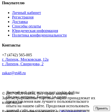
Покупателю
Личный кабинет
Регистрация
Доставка
Способы оплаты
Юридическая информация
Политика конфиденциальности
Контакты
+7 (4742) 565-005
г.
Липецк
,
Московская, 12а
г. Липецк, Свиридова, 2
zakaz@et48.ru
Данный веб-сайт использует cookie-файлы
© 2017-2026 et48.ru. Все права защищены.
(Яндекс метрика, Битрикс ) в целях
Зарегистрированные торговые марки принадлежат их
предоставления вам лучшего пользовательского
владельцам
опыта на нашем сайте. Продолжая использовать
Принять
данный сайт, вы соглашаетесь с использованием
Разработка интернет-магазина —
Webdesign48.ru