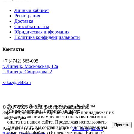
Личный кабинет
Регистрация
Доставка
Способы оплаты
Юридическая информация
Политика конфиденциальности
Контакты
+7 (4742) 565-005
г.
Липецк
,
Московская, 12а
г. Липецк, Свиридова, 2
zakaz@et48.ru
Данный веб-сайт использует cookie-файлы
© 2017-2026 et48.ru. Все права защищены.
(Яндекс метрика, Битрикс ) в целях
Зарегистрированные торговые марки принадлежат их
предоставления вам лучшего пользовательского
владельцам
опыта на нашем сайте. Продолжая использовать
Принять
данный сайт, вы соглашаетесь с использованием
Разработка интернет-магазина —
Webdesign48.ru
нами cookie-файлов (Яндекс метрика, Битрикс).
Войти
Регистрация