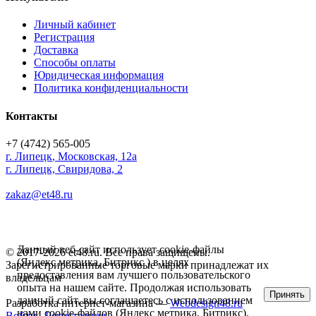
Личный кабинет
Регистрация
Доставка
Способы оплаты
Юридическая информация
Политика конфиденциальности
Контакты
+7 (4742) 565-005
г.
Липецк
,
Московская, 12а
г. Липецк, Свиридова, 2
zakaz@et48.ru
Данный веб-сайт использует cookie-файлы
© 2017-2026 et48.ru. Все права защищены.
(Яндекс метрика, Битрикс ) в целях
Зарегистрированные торговые марки принадлежат их
предоставления вам лучшего пользовательского
владельцам
опыта на нашем сайте. Продолжая использовать
Принять
данный сайт, вы соглашаетесь с использованием
Разработка интернет-магазина —
Webdesign48.ru
нами cookie-файлов (Яндекс метрика, Битрикс).
Войти
Регистрация