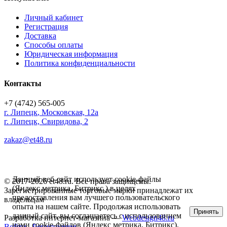
Личный кабинет
Регистрация
Доставка
Способы оплаты
Юридическая информация
Политика конфиденциальности
Контакты
+7 (4742) 565-005
г.
Липецк
,
Московская, 12а
г. Липецк, Свиридова, 2
zakaz@et48.ru
Данный веб-сайт использует cookie-файлы
© 2017-2026 et48.ru. Все права защищены.
(Яндекс метрика, Битрикс ) в целях
Зарегистрированные торговые марки принадлежат их
предоставления вам лучшего пользовательского
владельцам
опыта на нашем сайте. Продолжая использовать
Принять
данный сайт, вы соглашаетесь с использованием
Разработка интернет-магазина —
Webdesign48.ru
нами cookie-файлов (Яндекс метрика, Битрикс).
Войти
Регистрация