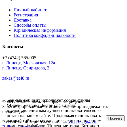
Личный кабинет
Регистрация
Доставка
Способы оплаты
Юридическая информация
Политика конфиденциальности
Контакты
+7 (4742) 565-005
г.
Липецк
,
Московская, 12а
г. Липецк, Свиридова, 2
zakaz@et48.ru
Данный веб-сайт использует cookie-файлы
© 2017-2026 et48.ru. Все права защищены.
(Яндекс метрика, Битрикс ) в целях
Зарегистрированные торговые марки принадлежат их
предоставления вам лучшего пользовательского
владельцам
опыта на нашем сайте. Продолжая использовать
Принять
данный сайт, вы соглашаетесь с использованием
Разработка интернет-магазина —
Webdesign48.ru
нами cookie-файлов (Яндекс метрика, Битрикс).
Войти
Регистрация