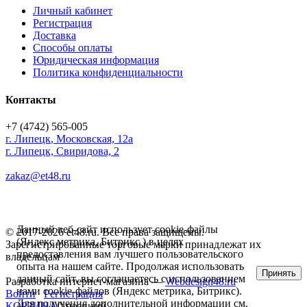
Личный кабинет
Регистрация
Доставка
Способы оплаты
Юридическая информация
Политика конфиденциальности
Контакты
+7 (4742) 565-005
г.
Липецк
,
Московская, 12а
г. Липецк, Свиридова, 2
zakaz@et48.ru
Данный веб-сайт использует cookie-файлы
© 2017-2026 et48.ru. Все права защищены.
(Яндекс метрика, Битрикс ) в целях
Зарегистрированные торговые марки принадлежат их
предоставления вам лучшего пользовательского
владельцам
опыта на нашем сайте. Продолжая использовать
Принять
данный сайт, вы соглашаетесь с использованием
Разработка интернет-магазина —
Webdesign48.ru
нами cookie-файлов (Яндекс метрика, Битрикс).
Войти
Регистрация
Для получения дополнительной информации см.
КОРЗИНА
0 позиций