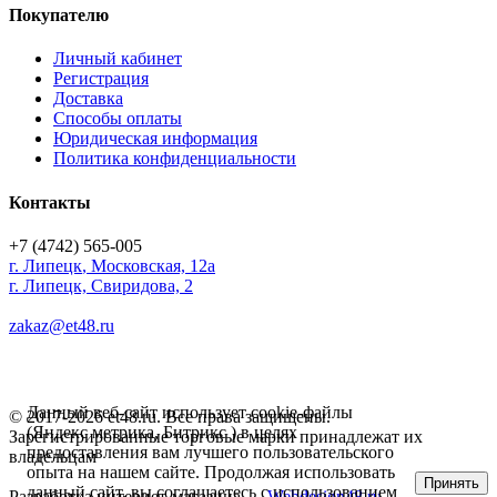
Покупателю
Личный кабинет
Регистрация
Доставка
Способы оплаты
Юридическая информация
Политика конфиденциальности
Контакты
+7 (4742) 565-005
г.
Липецк
,
Московская, 12а
г. Липецк, Свиридова, 2
zakaz@et48.ru
Данный веб-сайт использует cookie-файлы
© 2017-2026 et48.ru. Все права защищены.
(Яндекс метрика, Битрикс ) в целях
Зарегистрированные торговые марки принадлежат их
предоставления вам лучшего пользовательского
владельцам
опыта на нашем сайте. Продолжая использовать
Принять
данный сайт, вы соглашаетесь с использованием
Разработка интернет-магазина —
Webdesign48.ru