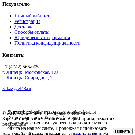
Покупателю
Личный кабинет
Регистрация
Доставка
Способы оплаты
Юридическая информация
Политика конфиденциальности
Контакты
+7 (4742) 565-005
г.
Липецк
,
Московская, 12а
г. Липецк, Свиридова, 2
zakaz@et48.ru
Данный веб-сайт использует cookie-файлы
© 2017-2026 et48.ru. Все права защищены.
(Яндекс метрика, Битрикс ) в целях
Зарегистрированные торговые марки принадлежат их
предоставления вам лучшего пользовательского
владельцам
опыта на нашем сайте. Продолжая использовать
Принять
данный сайт, вы соглашаетесь с использованием
Разработка интернет-магазина —
Webdesign48.ru