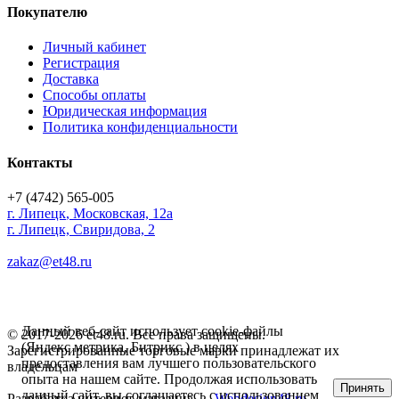
Покупателю
Личный кабинет
Регистрация
Доставка
Способы оплаты
Юридическая информация
Политика конфиденциальности
Контакты
+7 (4742) 565-005
г.
Липецк
,
Московская, 12а
г. Липецк, Свиридова, 2
zakaz@et48.ru
Данный веб-сайт использует cookie-файлы
© 2017-2026 et48.ru. Все права защищены.
(Яндекс метрика, Битрикс ) в целях
Зарегистрированные торговые марки принадлежат их
предоставления вам лучшего пользовательского
владельцам
опыта на нашем сайте. Продолжая использовать
Принять
данный сайт, вы соглашаетесь с использованием
Разработка интернет-магазина —
Webdesign48.ru