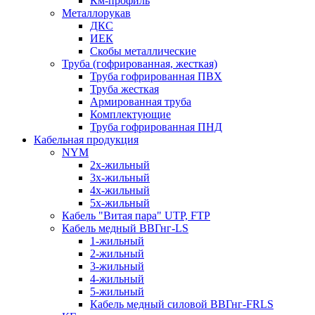
Км-профиль
Металлорукав
ДКС
ИЕК
Скобы металлические
Труба (гофрированная, жесткая)
Труба гофрированная ПВХ
Труба жесткая
Армированная труба
Комплектующие
Труба гофрированная ПНД
Кабельная продукция
NYM
2х-жильный
3х-жильный
4х-жильный
5х-жильный
Кабель "Витая пара" UTP, FTP
Кабель медный ВВГнг-LS
1-жильный
2-жильный
3-жильный
4-жильный
5-жильный
Кабель медный силовой ВВГнг-FRLS