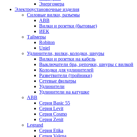
Энергомера
Электроустановочные изделия
Силовые вилки, разъемы
ABB
Вилки и розетки (бытовые)
ИЕК
Таймеры
Robiton
Uniel
Удлинители, вилки, колодки, шнуры
Вилки и розетки на кабель
Выключатели бра, цепочки, шнуры с вилкой
Колодки для удлинителей
Разветвители (тройники)
Сетевые фильтры
Удлинители
Удлинители на катушке
ABB
Серия Basic 55
Серия Levit
Серия Cosmo
Серия Zenit
Legrand
Серия Etika
Серия Valena