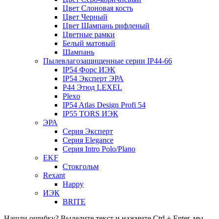
Цвет Слоновая кость
Цвет Черный
Цвет Шампань рифленый
Цветные рамки
Белый матовый
Шампань
Пылевлагозащищенные серии IP44-66
IP54 Форс ИЭК
IP54 Эксперт ЭРА
P44 Этюд LEXEL
Plexo
IP54 Atlas Design Profi 54
IP55 TORS ИЭК
ЭРА
Серия Эксперт
Серия Elegance
Серия Intro Polo/Plano
EKF
Стокгольм
Rexant
Happy
ИЭК
BRITE
Нашли ошибку? Выделите текст и нажмите Ctrl + Enter, мы