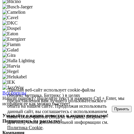
Данный веб-сайт использует cookie-файлы
Все бренды
(Яндекс метрика, Битрикс ) в целях
Нашли ошибку? Выделите текст и нажмите Ctrl + Enter, мы
предоставления вам лучшего пользовательского
исправим ее как можно быстрее!
опыта на нашем сайте. Продолжая использовать
Принять
данный сайт, вы соглашаетесь с использованием
Узнавайте о наших новостях и акциях первыми!
нами cookie-файлов (Яндекс метрика, Битрикс).
Подпишитесь на рассылку!
Для получения дополнительной информации см.
Политика Cookie
.
Компания