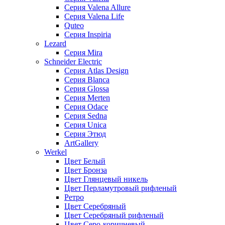
Серия Valena Allure
Серия Valena Life
Quteo
Серия Inspiria
Lezard
Серия Mira
Schneider Electric
Серия Atlas Design
Серия Blanca
Серия Glossa
Серия Merten
Серия Odace
Серия Sedna
Серия Unica
Серия Этюд
ArtGallery
Werkel
Цвет Белый
Цвет Бронза
Цвет Глянцевый никель
Цвет Перламутровый рифленый
Ретро
Цвет Серебряный
Цвет Серебряный рифленый
Цвет Серо-коричневый