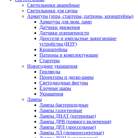
Светильники аварийные
Светильники для сауны
Арматура (эпра, стартеры, патроны, кронштейны)
Арматура для люм. ламп
Датчики движения
Датчики освещенности
Дроссели и импльсные зажигающие
устройства (ИЗУ)
Кронштейны
Патроны и комплектующие
Стартеры
Новогодние украшения
Гирлянды
Проекторы и диско-шары
Светодиодные фигуры
Ёлочные шары
Украшения
Лампы
Лампы бактерицидные
Лампы галогеновые
Лампы ДНАТ (натриевые)
Лампы ДРВ (прямого включения)
Лампы ДРЛ (дроссельные)
Лампы ЛЛ (люминесцентные)