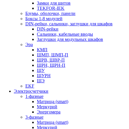
Замки для щитов
TEKFOR-IEK
Бзумы, оболочки, панели
Боксы 1-8 модулей
DIN-рейки, сальники, заглушки для шкафов
DIN-рейки
Сальники, кабельные вводы
Заглушки для модульных шкафов
Эра
КМП
ЩМП, ЩМП-П
ЩРВ, ЩВР-П
ЩРН, ЩРН-П
ЩУ
ЩУРН
ЩЭ
EKF
Электросчетчики
1-фазные
Матрица (smart)
Меркурий
Энергомера
3-фазные
Матрица (smart)
Меркурий