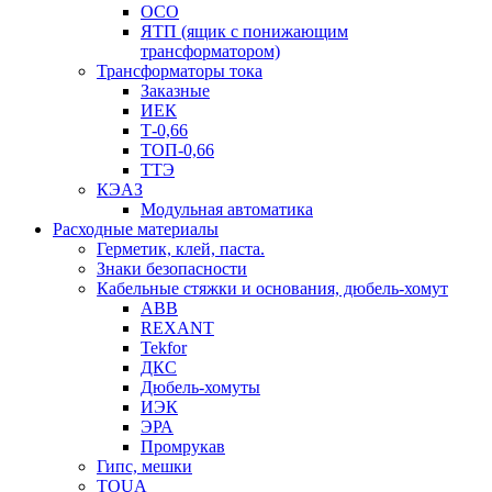
ОСО
ЯТП (ящик с понижающим
трансформатором)
Трансформаторы тока
Заказные
ИЕК
Т-0,66
ТОП-0,66
ТТЭ
КЭАЗ
Модульная автоматика
Расходные материалы
Герметик, клей, паста.
Знаки безопасности
Кабельные стяжки и основания, дюбель-хомут
ABB
REXANT
Tekfor
ДКС
Дюбель-хомуты
ИЭК
ЭРА
Промрукав
Гипс, мешки
TOUA