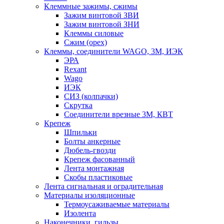
Клеммные зажимы, сжимы
Зажим винтовой ЗВИ
Зажим винтовой ЗНИ
Клеммы силовые
Сжим (орех)
Клеммы, соединители WAGO, 3M, ИЭК
ЭРА
Rexant
Wago
ИЭК
СИЗ (колпачки)
Скрутка
Соединители врезные 3M, КВТ
Крепеж
Шпильки
Болты анкерные
Дюбель-гвозди
Крепеж фасованный
Лента монтажная
Скобы пластиковые
Лента сигнальная и оградительная
Материалы изоляционные
Термоусаживаемые матeриалы
Изолента
Наконечники, гильзы