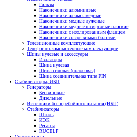
Гильзы
Наконечники алюминивые
Наконечники алюмо- медные
Наконечники медные луженые
Наконечники медные штифтовые плоские
Наконечники с изолированным фланцем
Наконечники со срывными болтами
Телевизионные комплектующие
Телефонно-компьютерные комплектующие
Шины нулевые и аксессуары
Изоляторы
Шина нулевая
Шина силовая (полосовая)
Шина соединительная типа PIN
Стабилизаторы, ИБП
Генераторы
Бензиновые
Дизельные
Источники бесперебойного питания (ИБП)
Стабилизаторы
Штиль
ИЭК
Ресанта
RUCELF
Светотехника