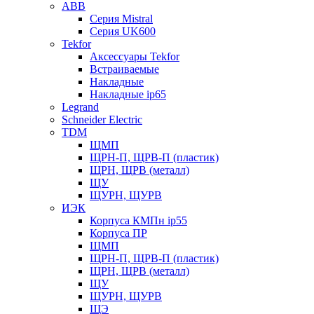
ABB
Серия Mistral
Серия UK600
Tekfor
Аксессуары Tekfor
Встраиваемые
Накладные
Накладные ip65
Legrand
Schneider Electric
TDM
ЩМП
ЩРН-П, ЩРВ-П (пластик)
ЩРН, ЩРВ (металл)
ЩУ
ЩУРН, ЩУРВ
ИЭК
Корпуса КМПн ip55
Корпуса ПР
ЩМП
ЩРН-П, ЩРВ-П (пластик)
ЩРН, ЩРВ (металл)
ЩУ
ЩУРН, ЩУРВ
ЩЭ