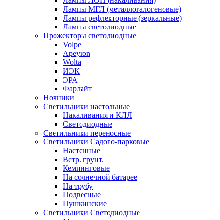
Лампы ЛОН (накаливания)
Лампы МГЛ (металлогалогеновые)
Лампы рефлекторные (зеркальные)
Лампы светодиодные
Прожекторы светодиодные
Volpe
Apeyron
Wolta
ИЭК
ЭРА
Фарлайт
Ночники
Светильники настольные
Накаливания и КЛЛ
Светодиодные
Светильники переносные
Светильники Садово-парковые
Настенные
Встр. грунт.
Кемпинговые
На солнечной батарее
На трубу
Подвесные
Пушкинские
Светильники Светодиодные