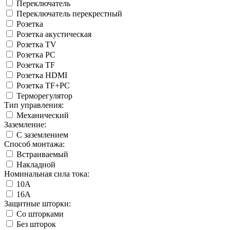
Переключатель
Переключатель перекрестный
Розетка
Розетка акустическая
Розетка TV
Розетка PC
Розетка TF
Розетка HDMI
Розетка TF+PC
Терморегулятор
Тип управления:
Механический
Заземление:
С заземлением
Способ монтажа:
Встраиваемый
Накладной
Номинальная сила тока:
10А
16А
Защитные шторки:
Со шторками
Без шторок