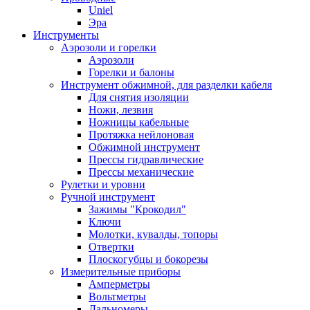
Uniel
Эра
Инструменты
Аэрозоли и горелки
Аэрозоли
Горелки и балоны
Инструмент обжимной, для разделки кабеля
Для снятия изоляции
Ножи, лезвия
Ножницы кабельные
Протяжка нейлоновая
Обжимной инструмент
Прессы гидравлические
Прессы механические
Рулетки и уровни
Ручной инструмент
Зажимы "Крокодил"
Ключи
Молотки, кувалды, топоры
Отвертки
Плоскогубцы и бокорезы
Измерительные приборы
Амперметры
Вольтметры
Дальномеры