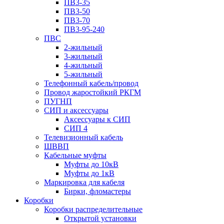
ПВ3-35
ПВ3-50
ПВ3-70
ПВ3-95-240
ПВС
2-жильный
3-жильный
4-жильный
5-жильный
Телефонный кабель/провод
Провод жаростойкий РКГМ
ПУГНП
СИП и аксессуары
Аксессуары к СИП
СИП 4
Телевизионный кабель
ШВВП
Кабельные муфты
Муфты до 10кВ
Муфты до 1кВ
Маркировка для кабеля
Бирки, фломастеры
Коробки
Коробки распределительные
Открытой установки