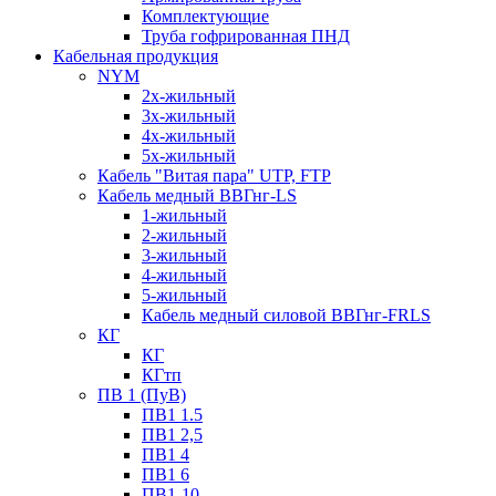
Комплектующие
Труба гофрированная ПНД
Кабельная продукция
NYM
2х-жильный
3х-жильный
4х-жильный
5х-жильный
Кабель "Витая пара" UTP, FTP
Кабель медный ВВГнг-LS
1-жильный
2-жильный
3-жильный
4-жильный
5-жильный
Кабель медный силовой ВВГнг-FRLS
КГ
КГ
КГтп
ПВ 1 (ПуВ)
ПВ1 1.5
ПВ1 2,5
ПВ1 4
ПВ1 6
ПВ1-10