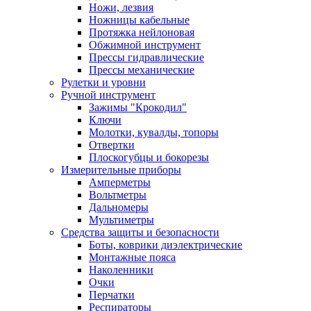
Ножи, лезвия
Ножницы кабельные
Протяжка нейлоновая
Обжимной инструмент
Прессы гидравлические
Прессы механические
Рулетки и уровни
Ручной инструмент
Зажимы "Крокодил"
Ключи
Молотки, кувалды, топоры
Отвертки
Плоскогубцы и бокорезы
Измерительные приборы
Амперметры
Вольтметры
Дальномеры
Мультиметры
Средства защиты и безопасности
Боты, коврики диэлектрические
Монтажные пояса
Наколенники
Очки
Перчатки
Респираторы