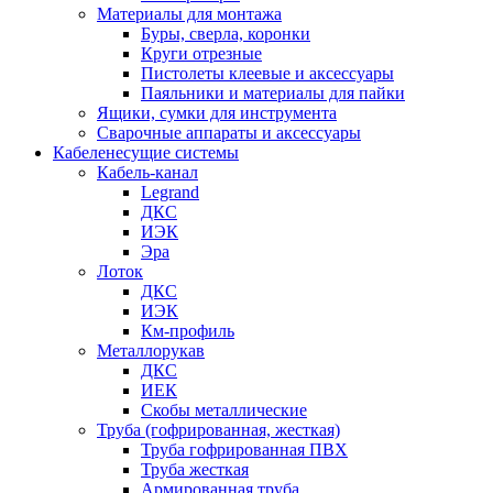
Материалы для монтажа
Буры, сверла, коронки
Круги отрезные
Пистолеты клеевые и аксессуары
Паяльники и материалы для пайки
Ящики, сумки для инструмента
Сварочные аппараты и аксессуары
Кабеленесущие системы
Кабель-канал
Legrand
ДКС
ИЭК
Эра
Лоток
ДКС
ИЭК
Км-профиль
Металлорукав
ДКС
ИЕК
Скобы металлические
Труба (гофрированная, жесткая)
Труба гофрированная ПВХ
Труба жесткая
Армированная труба