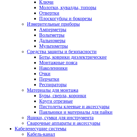
Ключи
Молотки, кувалды, топоры
Отвертки
Плоскогубцы и бокорезы
Измерительные приборы
Амперметры
Вольтметры
Дальномеры
Мультиметры
Средства защиты и безопасности
Боты, коврики диэлектрические
Монтажные пояса
Наколенники
Очки
Перчатки
Респираторы
Материалы для монтажа
Буры, сверла, коронки
Круги отрезные
Пистолеты клеевые и аксессуары
Паяльники и материалы для пайки
Ящики, сумки для инструмента
Сварочные аппараты и аксессуары
Кабеленесущие системы
Кабель-канал