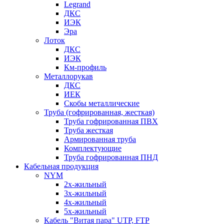
Legrand
ДКС
ИЭК
Эра
Лоток
ДКС
ИЭК
Км-профиль
Металлорукав
ДКС
ИЕК
Скобы металлические
Труба (гофрированная, жесткая)
Труба гофрированная ПВХ
Труба жесткая
Армированная труба
Комплектующие
Труба гофрированная ПНД
Кабельная продукция
NYM
2х-жильный
3х-жильный
4х-жильный
5х-жильный
Кабель "Витая пара" UTP, FTP