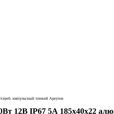
./сереб. импульсный тонкий Apeyron
60Вт 12В IP67 5А 185х40х22 ал