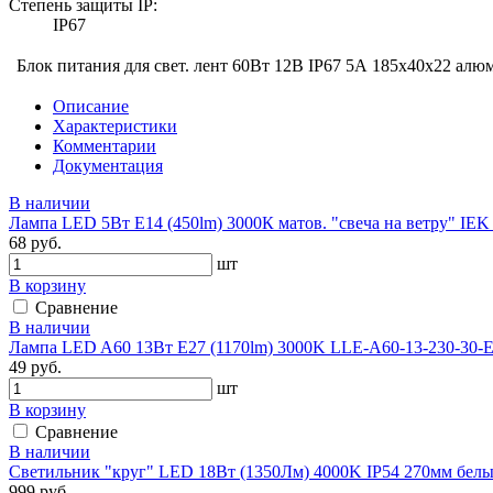
Степень защиты IP:
IP67
Блок питания для свет. лент 60Вт 12В IP67 5А 185х40х22 алю
Описание
Характеристики
Комментарии
Документация
В наличии
Лампа LED 5Вт Е14 (450lm) 3000К матов. "свеча на ветру" IEK 
68 руб.
шт
В корзину
Сравнение
В наличии
Лампа LED A60 13Вт Е27 (1170lm) 3000K LLE-A60-13-230-30-E2
49 руб.
шт
В корзину
Сравнение
В наличии
Светильник "круг" LED 18Вт (1350Лм) 4000K IP54 270мм белы
999 руб.