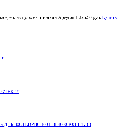
м./сереб. импульсный тонкий Apeyron
1 326.50 руб.
Купить
!!!
7 IEK !!!
й ДПБ 3003 LDPB0-3003-18-4000-K01 IEK !!!