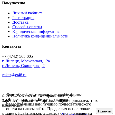
Покупателю
Личный кабинет
Регистрация
Доставка
Способы оплаты
Юридическая информация
Политика конфиденциальности
Контакты
+7 (4742) 565-005
г.
Липецк
,
Московская, 12а
г. Липецк, Свиридова, 2
zakaz@et48.ru
Данный веб-сайт использует cookie-файлы
© 2017-2026 et48.ru. Все права защищены.
(Яндекс метрика, Битрикс ) в целях
Зарегистрированные торговые марки принадлежат их
предоставления вам лучшего пользовательского
владельцам
опыта на нашем сайте. Продолжая использовать
Принять
данный сайт, вы соглашаетесь с использованием
Разработка интернет-магазина —
Webdesign48.ru