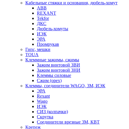
Кабельные стяжки и основания, дюбель-хомут
ABB
REXANT
Tekfor
ДКС
Дюбель-хомуты
ИЭК
ЭРА
Промрукав
Гипс, мешки
TOUA
Клеммные зажимы, сжимы
Зажим винтовой ЗВИ
Зажим винтовой ЗНИ
Клеммы силовые
Сжим (орех)
Клеммы, соединители WAGO, 3M, ИЭК
ЭРА
Rexant
Wago
ИЭК
СИЗ (колпачки)
Скрутка
Соединители врезные 3M, КВТ
Крепеж