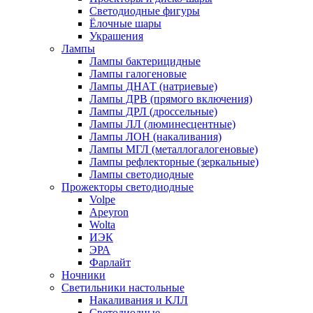
Светодиодные фигуры
Ёлочные шары
Украшения
Лампы
Лампы бактерицидные
Лампы галогеновые
Лампы ДНАТ (натриевые)
Лампы ДРВ (прямого включения)
Лампы ДРЛ (дроссельные)
Лампы ЛЛ (люминесцентные)
Лампы ЛОН (накаливания)
Лампы МГЛ (металлогалогеновые)
Лампы рефлекторные (зеркальные)
Лампы светодиодные
Прожекторы светодиодные
Volpe
Apeyron
Wolta
ИЭК
ЭРА
Фарлайт
Ночники
Светильники настольные
Накаливания и КЛЛ
Светодиодные