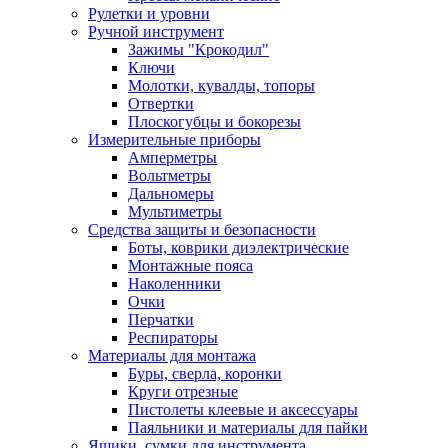
Рулетки и уровни
Ручной инструмент
Зажимы "Крокодил"
Ключи
Молотки, кувалды, топоры
Отвертки
Плоскогубцы и бокорезы
Измерительные приборы
Амперметры
Вольтметры
Дальномеры
Мультиметры
Средства защиты и безопасности
Боты, коврики диэлектрические
Монтажные пояса
Наколенники
Очки
Перчатки
Респираторы
Материалы для монтажа
Буры, сверла, коронки
Круги отрезные
Пистолеты клеевые и аксессуары
Паяльники и материалы для пайки
Ящики, сумки для инструмента