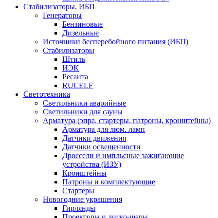
Стабилизаторы, ИБП
Генераторы
Бензиновые
Дизельные
Источники бесперебойного питания (ИБП)
Стабилизаторы
Штиль
ИЭК
Ресанта
RUCELF
Светотехника
Светильники аварийные
Светильники для сауны
Арматура (эпра, стартеры, патроны, кронштейны)
Арматура для люм. ламп
Датчики движения
Датчики освещенности
Дроссели и импльсные зажигающие
устройства (ИЗУ)
Кронштейны
Патроны и комплектующие
Стартеры
Новогодние украшения
Гирлянды
Проекторы и диско-шары