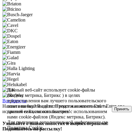
Данный веб-сайт использует cookie-файлы
(Яндекс метрика, Битрикс ) в целях
предоставления вам лучшего пользовательского
Все бренды
опыта на нашем сайте. Продолжая использовать
Нашли ошибку? Выделите текст и нажмите Ctrl + Enter, мы
Принять
данный сайт, вы соглашаетесь с использованием
исправим ее как можно быстрее!
нами cookie-файлов (Яндекс метрика, Битрикс).
Для получения дополнительной информации см.
Узнавайте о наших новостях и акциях первыми!
Политика Cookie
.
Подпишитесь на рассылку!