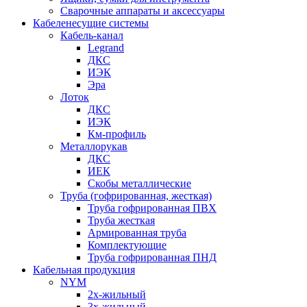
Сварочные аппараты и аксессуары
Кабеленесущие системы
Кабель-канал
Legrand
ДКС
ИЭК
Эра
Лоток
ДКС
ИЭК
Км-профиль
Металлорукав
ДКС
ИЕК
Скобы металлические
Труба (гофрированная, жесткая)
Труба гофрированная ПВХ
Труба жесткая
Армированная труба
Комплектующие
Труба гофрированная ПНД
Кабельная продукция
NYM
2х-жильный
3х-жильный