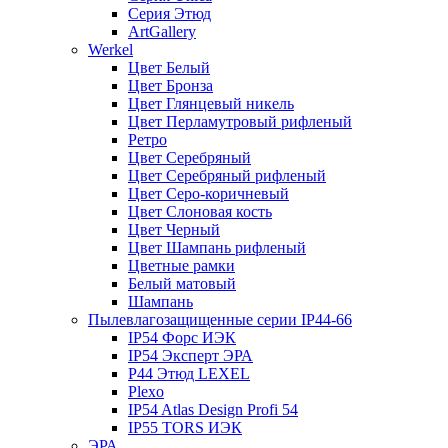
Серия Этюд
ArtGallery
Werkel
Цвет Белый
Цвет Бронза
Цвет Глянцевый никель
Цвет Перламутровый рифленый
Ретро
Цвет Серебряный
Цвет Серебряный рифленый
Цвет Серо-коричневый
Цвет Слоновая кость
Цвет Черный
Цвет Шампань рифленый
Цветные рамки
Белый матовый
Шампань
Пылевлагозащищенные серии IP44-66
IP54 Форс ИЭК
IP54 Эксперт ЭРА
P44 Этюд LEXEL
Plexo
IP54 Atlas Design Profi 54
IP55 TORS ИЭК
ЭРА