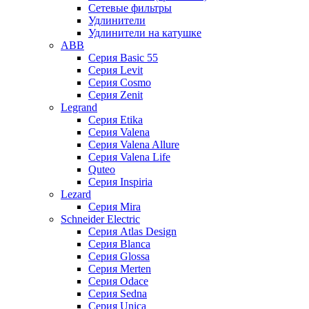
Сетевые фильтры
Удлинители
Удлинители на катушке
ABB
Серия Basic 55
Серия Levit
Серия Cosmo
Серия Zenit
Legrand
Серия Etika
Серия Valena
Серия Valena Allure
Серия Valena Life
Quteo
Серия Inspiria
Lezard
Серия Mira
Schneider Electric
Серия Atlas Design
Серия Blanca
Серия Glossa
Серия Merten
Серия Odace
Серия Sedna
Серия Unica