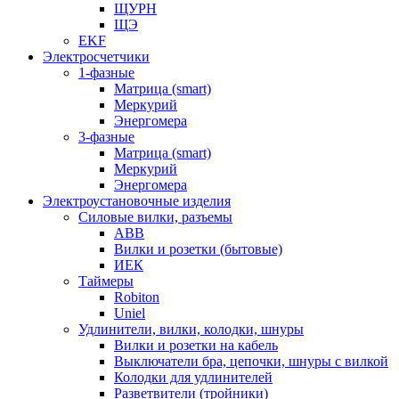
ЩУРН
ЩЭ
EKF
Электросчетчики
1-фазные
Матрица (smart)
Меркурий
Энергомера
3-фазные
Матрица (smart)
Меркурий
Энергомера
Электроустановочные изделия
Силовые вилки, разъемы
ABB
Вилки и розетки (бытовые)
ИЕК
Таймеры
Robiton
Uniel
Удлинители, вилки, колодки, шнуры
Вилки и розетки на кабель
Выключатели бра, цепочки, шнуры с вилкой
Колодки для удлинителей
Разветвители (тройники)