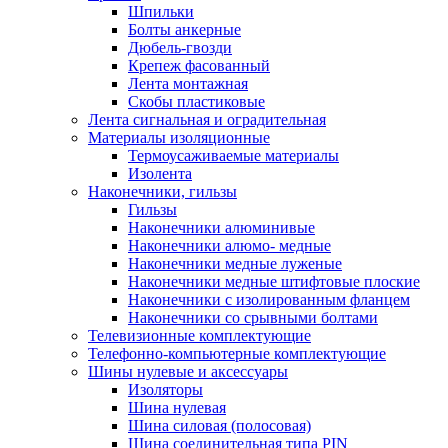
Шпильки
Болты анкерные
Дюбель-гвозди
Крепеж фасованный
Лента монтажная
Скобы пластиковые
Лента сигнальная и оградительная
Материалы изоляционные
Термоусаживаемые матeриалы
Изолента
Наконечники, гильзы
Гильзы
Наконечники алюминивые
Наконечники алюмо- медные
Наконечники медные луженые
Наконечники медные штифтовые плоские
Наконечники с изолированным фланцем
Наконечники со срывными болтами
Телевизионные комплектующие
Телефонно-компьютерные комплектующие
Шины нулевые и аксессуары
Изоляторы
Шина нулевая
Шина силовая (полосовая)
Шина соединительная типа PIN