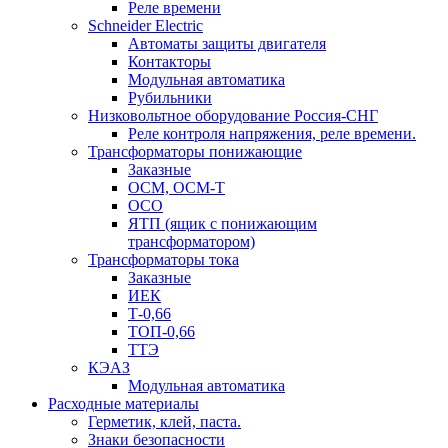
Реле времени
Schneider Electric
Автоматы защиты двигателя
Контакторы
Модульная автоматика
Рубильники
Низковольтное оборудование Россия-СНГ
Реле контроля напряжения, реле времени.
Трансформаторы понижающие
Заказные
ОСМ, ОСМ-Т
ОСО
ЯТП (ящик с понижающим
трансформатором)
Трансформаторы тока
Заказные
ИЕК
Т-0,66
ТОП-0,66
ТТЭ
КЭАЗ
Модульная автоматика
Расходные материалы
Герметик, клей, паста.
Знаки безопасности