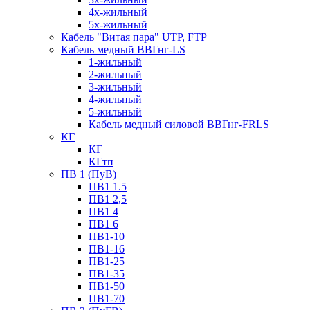
4х-жильный
5х-жильный
Кабель "Витая пара" UTP, FTP
Кабель медный ВВГнг-LS
1-жильный
2-жильный
3-жильный
4-жильный
5-жильный
Кабель медный силовой ВВГнг-FRLS
КГ
КГ
КГтп
ПВ 1 (ПуВ)
ПВ1 1.5
ПВ1 2,5
ПВ1 4
ПВ1 6
ПВ1-10
ПВ1-16
ПВ1-25
ПВ1-35
ПВ1-50
ПВ1-70