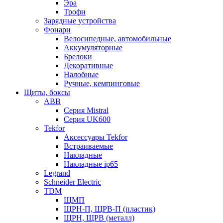
Эра
Трофи
Зарядные устройства
Фонари
Велосипедные, автомобильные
Аккумуляторные
Брелоки
Декоративные
Налобные
Ручные, кемпинговые
Щиты, боксы
ABB
Серия Mistral
Серия UK600
Tekfor
Аксессуары Tekfor
Встраиваемые
Накладные
Накладные ip65
Legrand
Schneider Electric
TDM
ЩМП
ЩРН-П, ЩРВ-П (пластик)
ЩРН, ЩРВ (металл)