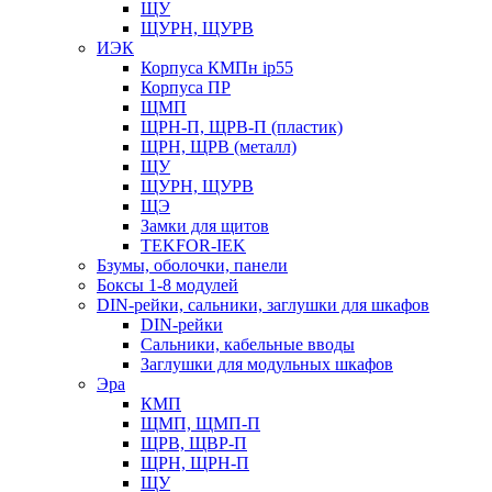
ЩУ
ЩУРН, ЩУРВ
ИЭК
Корпуса КМПн ip55
Корпуса ПР
ЩМП
ЩРН-П, ЩРВ-П (пластик)
ЩРН, ЩРВ (металл)
ЩУ
ЩУРН, ЩУРВ
ЩЭ
Замки для щитов
TEKFOR-IEK
Бзумы, оболочки, панели
Боксы 1-8 модулей
DIN-рейки, сальники, заглушки для шкафов
DIN-рейки
Сальники, кабельные вводы
Заглушки для модульных шкафов
Эра
КМП
ЩМП, ЩМП-П
ЩРВ, ЩВР-П
ЩРН, ЩРН-П
ЩУ