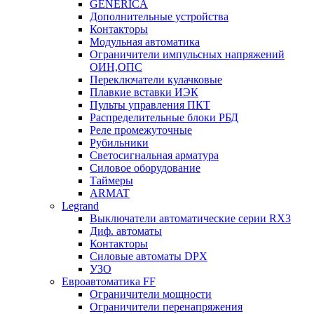
GENERICA
Дополнительные устройства
Контакторы
Модульная автоматика
Ограничители импульсных напряжений
ОИН,ОПС
Переключатели кулачковые
Плавкие вставки ИЭК
Пульты управления ПКТ
Распределительные блоки РБД
Реле промежуточные
Рубильники
Светосигнальная арматура
Силовое оборудование
Таймеры
ARMAT
Legrand
Выключатели автоматические серии RX3
Диф. автоматы
Контакторы
Силовые автоматы DPX
УЗО
Евроавтоматика FF
Ограничители мощности
Ограничители перенапряжения