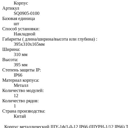
Корпус
Артикул
SQ0905-0100
Базовая единица
шт
Способ установки:
Накладной
Габариты ( длина/ширина/высота или глубина) :
395х310х165мм
Ширина:
310 мм
Высота:
395 мм
Степень защиты IP:
IP66
Материал корпуса:
Металл
Количество модулей:
12
Количество рядов:
1
Страна производства:
Китай
Корпус металлический ЩУ-1ф/1-0-12 IP66 (ЩУРН-1/12 IP66)