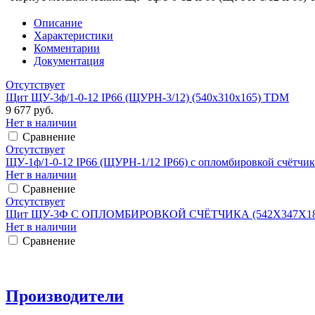
Описание
Характеристики
Комментарии
Документация
Отсутствует
Щит ЩУ-3ф/1-0-12 IP66 (ЩУРН-3/12) (540х310х165) TDM
9 677 руб.
Нет в наличии
Сравнение
Отсутствует
ЩУ-1ф/1-0-12 IP66 (ЩУРН-1/12 IP66) с опломбировкой счётчи
Нет в наличии
Сравнение
Отсутствует
Щит ЩУ-3Ф С ОПЛОМБИРОВКОЙ СЧЁТЧИКА (542Х347Х18
Нет в наличии
Сравнение
Производители