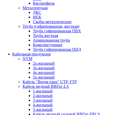
Км-профиль
Металлорукав
ДКС
ИЕК
Скобы металлические
Труба (гофрированная, жесткая)
Труба гофрированная ПВХ
Труба жесткая
Армированная труба
Комплектующие
Труба гофрированная ПНД
Кабельная продукция
NYM
2х-жильный
3х-жильный
4х-жильный
5х-жильный
Кабель "Витая пара" UTP, FTP
Кабель медный ВВГнг-LS
1-жильный
2-жильный
3-жильный
4-жильный
5-жильный
Кабель медный силовой ВВГнг-FRLS