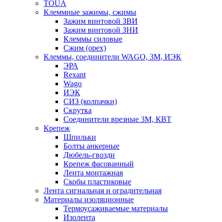
TOUA
Клеммные зажимы, сжимы
Зажим винтовой ЗВИ
Зажим винтовой ЗНИ
Клеммы силовые
Сжим (орех)
Клеммы, соединители WAGO, 3M, ИЭК
ЭРА
Rexant
Wago
ИЭК
СИЗ (колпачки)
Скрутка
Соединители врезные 3M, КВТ
Крепеж
Шпильки
Болты анкерные
Дюбель-гвозди
Крепеж фасованный
Лента монтажная
Скобы пластиковые
Лента сигнальная и оградительная
Материалы изоляционные
Термоусаживаемые матeриалы
Изолента