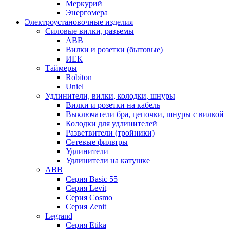
Меркурий
Энергомера
Электроустановочные изделия
Силовые вилки, разъемы
ABB
Вилки и розетки (бытовые)
ИЕК
Таймеры
Robiton
Uniel
Удлинители, вилки, колодки, шнуры
Вилки и розетки на кабель
Выключатели бра, цепочки, шнуры с вилкой
Колодки для удлинителей
Разветвители (тройники)
Сетевые фильтры
Удлинители
Удлинители на катушке
ABB
Серия Basic 55
Серия Levit
Серия Cosmo
Серия Zenit
Legrand
Серия Etika