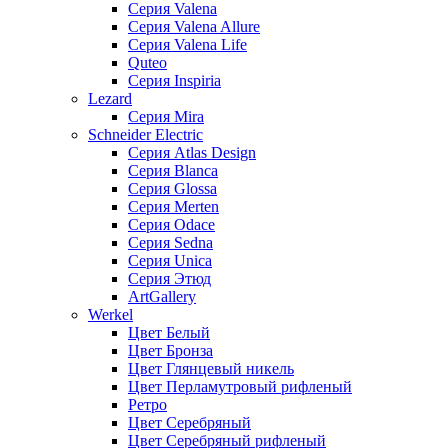
Серия Valena
Серия Valena Allure
Серия Valena Life
Quteo
Серия Inspiria
Lezard
Серия Mira
Schneider Electric
Серия Atlas Design
Серия Blanca
Серия Glossa
Серия Merten
Серия Odace
Серия Sedna
Серия Unica
Серия Этюд
ArtGallery
Werkel
Цвет Белый
Цвет Бронза
Цвет Глянцевый никель
Цвет Перламутровый рифленый
Ретро
Цвет Серебряный
Цвет Серебряный рифленый