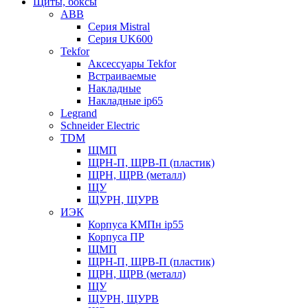
Щиты, боксы
ABB
Серия Mistral
Серия UK600
Tekfor
Аксессуары Tekfor
Встраиваемые
Накладные
Накладные ip65
Legrand
Schneider Electric
TDM
ЩМП
ЩРН-П, ЩРВ-П (пластик)
ЩРН, ЩРВ (металл)
ЩУ
ЩУРН, ЩУРВ
ИЭК
Корпуса КМПн ip55
Корпуса ПР
ЩМП
ЩРН-П, ЩРВ-П (пластик)
ЩРН, ЩРВ (металл)
ЩУ
ЩУРН, ЩУРВ