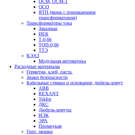
ОСМ, ОСМ-Т
ОСО
ЯТП (ящик с понижающим
трансформатором)
Трансформаторы тока
Заказные
ИЕК
Т-0,66
ТОП-0,66
ТТЭ
КЭАЗ
Модульная автоматика
Расходные материалы
Герметик, клей, паста.
Знаки безопасности
Кабельные стяжки и основания, дюбель-хомут
ABB
REXANT
Tekfor
ДКС
Дюбель-хомуты
ИЭК
ЭРА
Промрукав
Гипс, мешки