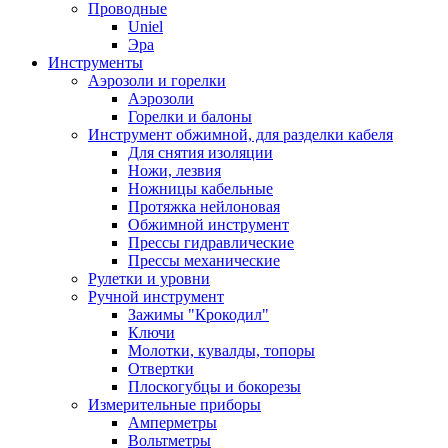
Проводные
Uniel
Эра
Инструменты
Аэрозоли и горелки
Аэрозоли
Горелки и балоны
Инструмент обжимной, для разделки кабеля
Для снятия изоляции
Ножи, лезвия
Ножницы кабельные
Протяжка нейлоновая
Обжимной инструмент
Прессы гидравлические
Прессы механические
Рулетки и уровни
Ручной инструмент
Зажимы "Крокодил"
Ключи
Молотки, кувалды, топоры
Отвертки
Плоскогубцы и бокорезы
Измерительные приборы
Амперметры
Вольтметры