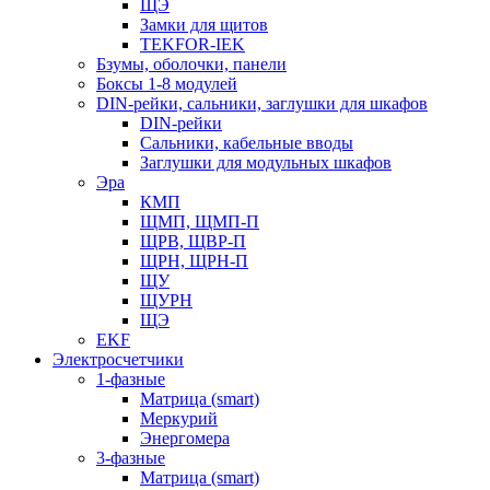
ЩЭ
Замки для щитов
TEKFOR-IEK
Бзумы, оболочки, панели
Боксы 1-8 модулей
DIN-рейки, сальники, заглушки для шкафов
DIN-рейки
Сальники, кабельные вводы
Заглушки для модульных шкафов
Эра
КМП
ЩМП, ЩМП-П
ЩРВ, ЩВР-П
ЩРН, ЩРН-П
ЩУ
ЩУРН
ЩЭ
EKF
Электросчетчики
1-фазные
Матрица (smart)
Меркурий
Энергомера
3-фазные
Матрица (smart)