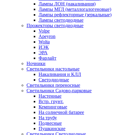
Лампы ЛОН (накаливания)
Лампы МГЛ (металлогалогеновые)
Лампы рефлекторные (зеркальные)
Лампы светодиодные
Прожекторы светодиодные
Volpe
Apeyron
Wolta
ИЭК
ЭРА
Фарлайт
Ночники
Светильники настольные
Накаливания и КЛЛ
Светодиодные
Светильники переносные
Светильники Садово-парковые
Настенные
Встр. грунт.
Кемпинговые
На солнечной батарее
На трубу
Подвесные
Пушкинские
Светильники Светодиодные