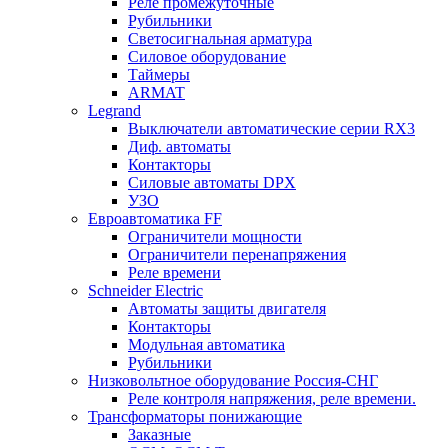
Реле промежуточные
Рубильники
Светосигнальная арматура
Силовое оборудование
Таймеры
ARMAT
Legrand
Выключатели автоматические серии RX3
Диф. автоматы
Контакторы
Силовые автоматы DPX
УЗО
Евроавтоматика FF
Ограничители мощности
Ограничители перенапряжения
Реле времени
Schneider Electric
Автоматы защиты двигателя
Контакторы
Модульная автоматика
Рубильники
Низковольтное оборудование Россия-СНГ
Реле контроля напряжения, реле времени.
Трансформаторы понижающие
Заказные