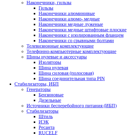
Наконечники, гильзы
Гильзы
Наконечники алюминивые
Наконечники алюмо- медные
Наконечники медные луженые
Наконечники медные штифтовые плоские
Наконечники с изолированным фланцем
Наконечники со срывными болтами
Телевизионные комплектующие
Телефонно-компьютерные комплектующие
Шины нулевые и аксессуары
Изоляторы
Шина нулевая
Шина силовая (полосовая)
Шина соединительная типа PIN
Стабилизаторы, ИБП
Генераторы
Бензиновые
Дизельные
Источники бесперебойного питания (ИБП)
Стабилизаторы
Штиль
ИЭК
Ресанта
RUCELF