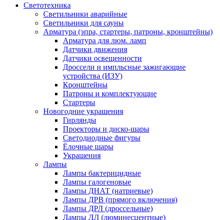
Светотехника
Светильники аварийные
Светильники для сауны
Арматура (эпра, стартеры, патроны, кронштейны)
Арматура для люм. ламп
Датчики движения
Датчики освещенности
Дроссели и импльсные зажигающие
устройства (ИЗУ)
Кронштейны
Патроны и комплектующие
Стартеры
Новогодние украшения
Гирлянды
Проекторы и диско-шары
Светодиодные фигуры
Ёлочные шары
Украшения
Лампы
Лампы бактерицидные
Лампы галогеновые
Лампы ДНАТ (натриевые)
Лампы ДРВ (прямого включения)
Лампы ДРЛ (дроссельные)
Лампы ЛЛ (люминесцентные)