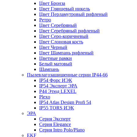
Цвет Бронза
Цвет Глянцевый никель
Цвет Перламутровый рифленый
Ретро
Цвет Серебряный
Цвет Серебряный рифленый
Цвет Серо-коричневый
Цвет Слоновая кость
Цвет Черный
Цвет Шампань рифленый
Цветные рамки
Белый матовый
Шампань
Пылевлагозащищенные серии IP44-66
IP54 Форс ИЭК
IP54 Эксперт ЭРА
P44 Этюд LEXEL
Plexo
IP54 Atlas Design Profi 54
IP55 TORS ИЭК
ЭРА
Серия Эксперт
Серия Elegance
Серия Intro Polo/Plano
EKF