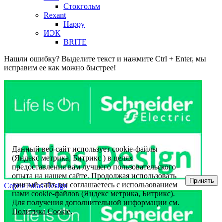
Стокгольм
Rexant
Happy
ИЭК
BRITE
Нашли ошибку? Выделите текст и нажмите Ctrl + Enter, мы
исправим ее как можно быстрее!
Данный веб-сайт использует cookie-файлы
(Яндекс метрика, Битрикс ) в целях
предоставления вам лучшего пользовательского
опыта на нашем сайте. Продолжая использовать
Принять
данный сайт, вы соглашаетесь с использованием
Серия Atlas Design
нами cookie-файлов (Яндекс метрика, Битрикс).
Для получения дополнительной информации см.
Политика Cookie
.