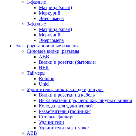
1-фазные
Матрица (smart)
Меркурий
Энергомера
3-фазные
Матрица (smart)
Меркурий
Энергомера
Электроустановочные изделия
Силовые вилки, разъемы
ABB
Вилки и розетки (бытовые)
ИЕК
Таймеры
Robiton
Uniel
Удлинители, вилки, колодки, шнуры
Вилки и розетки на кабель
Выключатели бра, цепочки, шнуры с вилкой
Колодки для удлинителей
Разветвители (тройники)
Сетевые фильтры
Удлинители
Удлинители на катушке
ABB