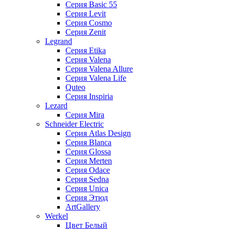
Серия Basic 55
Серия Levit
Серия Cosmo
Серия Zenit
Legrand
Серия Etika
Серия Valena
Серия Valena Allure
Серия Valena Life
Quteo
Серия Inspiria
Lezard
Серия Mira
Schneider Electric
Серия Atlas Design
Серия Blanca
Серия Glossa
Серия Merten
Серия Odace
Серия Sedna
Серия Unica
Серия Этюд
ArtGallery
Werkel
Цвет Белый