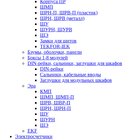
Корпуса ПР
ЩМП
ЩРН-П, ЩРВ-П (пластик)
ЩРН, ЩРВ (металл)
ЩУ
ЩУРН, ЩУРВ
ЩЭ
Замки для щитов
TEKFOR-IEK
Бзумы, оболочки, панели
Боксы 1-8 модулей
DIN-рейки, сальники, заглушки для шкафов
DIN-рейки
Сальники, кабельные вводы
Заглушки для модульных шкафов
Эра
КМП
ЩМП, ЩМП-П
ЩРВ, ЩВР-П
ЩРН, ЩРН-П
ЩУ
ЩУРН
ЩЭ
EKF
Электросчетчики