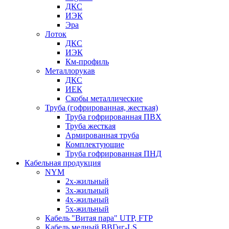
ДКС
ИЭК
Эра
Лоток
ДКС
ИЭК
Км-профиль
Металлорукав
ДКС
ИЕК
Скобы металлические
Труба (гофрированная, жесткая)
Труба гофрированная ПВХ
Труба жесткая
Армированная труба
Комплектующие
Труба гофрированная ПНД
Кабельная продукция
NYM
2х-жильный
3х-жильный
4х-жильный
5х-жильный
Кабель "Витая пара" UTP, FTP
Кабель медный ВВГнг-LS