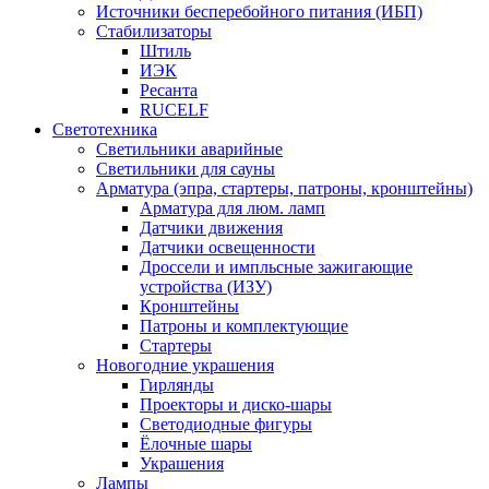
Источники бесперебойного питания (ИБП)
Стабилизаторы
Штиль
ИЭК
Ресанта
RUCELF
Светотехника
Светильники аварийные
Светильники для сауны
Арматура (эпра, стартеры, патроны, кронштейны)
Арматура для люм. ламп
Датчики движения
Датчики освещенности
Дроссели и импльсные зажигающие
устройства (ИЗУ)
Кронштейны
Патроны и комплектующие
Стартеры
Новогодние украшения
Гирлянды
Проекторы и диско-шары
Светодиодные фигуры
Ёлочные шары
Украшения
Лампы