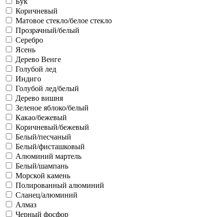
Бук
Коричневый
Матовое стекло/белое стекло
Прозрачный/белый
Серебро
Ясень
Дерево Венге
Голубой лед
Индиго
Голубой лед/белый
Дерево вишня
Зеленое яблоко/белый
Какао/бежевый
Коричневый/бежевый
Белый/песчаный
Белый/фисташковый
Алюминий мартель
Белый/шампань
Морской камень
Полированный алюминий
Сланец/алюминий
Алмаз
Черный фосфор