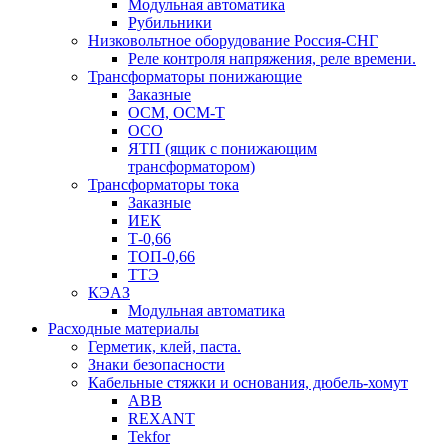
Модульная автоматика
Рубильники
Низковольтное оборудование Россия-СНГ
Реле контроля напряжения, реле времени.
Трансформаторы понижающие
Заказные
ОСМ, ОСМ-Т
ОСО
ЯТП (ящик с понижающим
трансформатором)
Трансформаторы тока
Заказные
ИЕК
Т-0,66
ТОП-0,66
ТТЭ
КЭАЗ
Модульная автоматика
Расходные материалы
Герметик, клей, паста.
Знаки безопасности
Кабельные стяжки и основания, дюбель-хомут
ABB
REXANT
Tekfor