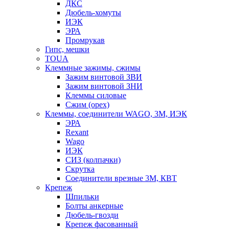
ДКС
Дюбель-хомуты
ИЭК
ЭРА
Промрукав
Гипс, мешки
TOUA
Клеммные зажимы, сжимы
Зажим винтовой ЗВИ
Зажим винтовой ЗНИ
Клеммы силовые
Сжим (орех)
Клеммы, соединители WAGO, 3M, ИЭК
ЭРА
Rexant
Wago
ИЭК
СИЗ (колпачки)
Скрутка
Соединители врезные 3M, КВТ
Крепеж
Шпильки
Болты анкерные
Дюбель-гвозди
Крепеж фасованный