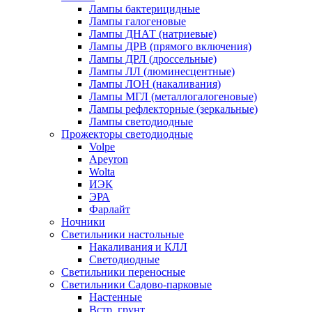
Лампы бактерицидные
Лампы галогеновые
Лампы ДНАТ (натриевые)
Лампы ДРВ (прямого включения)
Лампы ДРЛ (дроссельные)
Лампы ЛЛ (люминесцентные)
Лампы ЛОН (накаливания)
Лампы МГЛ (металлогалогеновые)
Лампы рефлекторные (зеркальные)
Лампы светодиодные
Прожекторы светодиодные
Volpe
Apeyron
Wolta
ИЭК
ЭРА
Фарлайт
Ночники
Светильники настольные
Накаливания и КЛЛ
Светодиодные
Светильники переносные
Светильники Садово-парковые
Настенные
Встр. грунт.