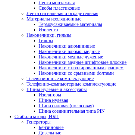
Лента монтажная
Скобы пластиковые
Лента сигнальная и оградительная
Материалы изоляционные
Термоусаживаемые матeриалы
Изолента
Наконечники, гильзы
Гильзы
Наконечники алюминивые
Наконечники алюмо- медные
Наконечники медные луженые
Наконечники медные штифтовые плоские
Наконечники с изолированным фланцем
Наконечники со срывными болтами
Телевизионные комплектующие
Телефонно-компьютерные комплектующие
Шины нулевые и аксессуары
Изоляторы
Шина нулевая
Шина силовая (полосовая)
Шина соединительная типа PIN
Стабилизаторы, ИБП
Генераторы
Бензиновые
Дизельные