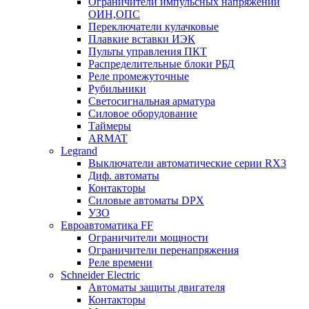
Ограничители импульсных напряжений
ОИН,ОПС
Переключатели кулачковые
Плавкие вставки ИЭК
Пульты управления ПКТ
Распределительные блоки РБД
Реле промежуточные
Рубильники
Светосигнальная арматура
Силовое оборудование
Таймеры
ARMAT
Legrand
Выключатели автоматические серии RX3
Диф. автоматы
Контакторы
Силовые автоматы DPX
УЗО
Евроавтоматика FF
Ограничители мощности
Ограничители перенапряжения
Реле времени
Schneider Electric
Автоматы защиты двигателя
Контакторы