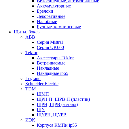
Велосипедные, автомобильные
Аккумуляторные
Брелоки
Декоративные
Налобные
Ручные, кемпинговые
Щиты, боксы
ABB
Серия Mistral
Серия UK600
Tekfor
Аксессуары Tekfor
Встраиваемые
Накладные
Накладные ip65
Legrand
Schneider Electric
TDM
ЩМП
ЩРН-П, ЩРВ-П (пластик)
ЩРН, ЩРВ (металл)
ЩУ
ЩУРН, ЩУРВ
ИЭК
Корпуса КМПн ip55