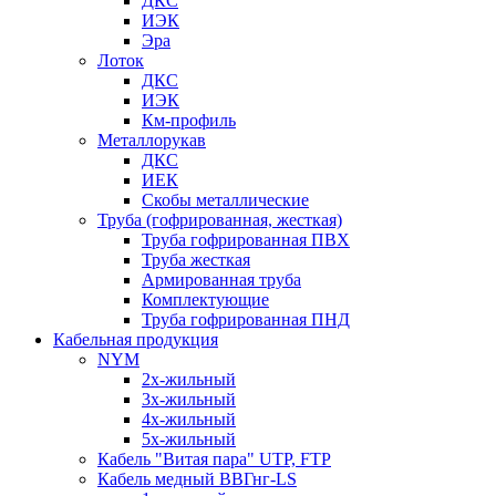
ДКС
ИЭК
Эра
Лоток
ДКС
ИЭК
Км-профиль
Металлорукав
ДКС
ИЕК
Скобы металлические
Труба (гофрированная, жесткая)
Труба гофрированная ПВХ
Труба жесткая
Армированная труба
Комплектующие
Труба гофрированная ПНД
Кабельная продукция
NYM
2х-жильный
3х-жильный
4х-жильный
5х-жильный
Кабель "Витая пара" UTP, FTP
Кабель медный ВВГнг-LS