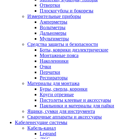
Отвертки
Плоскогубцы и бокорезы
Измерительные приборы
Амперметры
Вольтметры
Дальномеры
Мультиметры
Средства защиты и безопасности
Боты, коврики диэлектрические
Монтажные пояса
Наколенники
Очки
Перчатки
Респираторы
Материалы для монтажа
Буры, сверла, коронки
Круги отрезные
Пистолеты клеевые и аксессуары
Паяльники и материалы для пайки
Ящики, сумки для инструмента
Сварочные аппараты и аксессуары
Кабеленесущие системы
Кабель-канал
Legrand