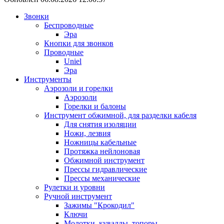
Звонки
Беспроводные
Эра
Кнопки для звонков
Проводные
Uniel
Эра
Инструменты
Аэрозоли и горелки
Аэрозоли
Горелки и балоны
Инструмент обжимной, для разделки кабеля
Для снятия изоляции
Ножи, лезвия
Ножницы кабельные
Протяжка нейлоновая
Обжимной инструмент
Прессы гидравлические
Прессы механические
Рулетки и уровни
Ручной инструмент
Зажимы "Крокодил"
Ключи
Молотки, кувалды, топоры