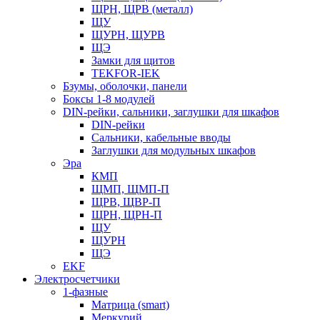
ЩРН, ЩРВ (металл)
ЩУ
ЩУРН, ЩУРВ
ЩЭ
Замки для щитов
TEKFOR-IEK
Бзумы, оболочки, панели
Боксы 1-8 модулей
DIN-рейки, сальники, заглушки для шкафов
DIN-рейки
Сальники, кабельные вводы
Заглушки для модульных шкафов
Эра
КМП
ЩМП, ЩМП-П
ЩРВ, ЩВР-П
ЩРН, ЩРН-П
ЩУ
ЩУРН
ЩЭ
EKF
Электросчетчики
1-фазные
Матрица (smart)
Меркурий