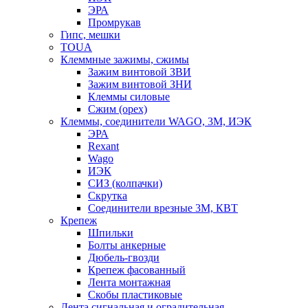
ЭРА
Промрукав
Гипс, мешки
TOUA
Клеммные зажимы, сжимы
Зажим винтовой ЗВИ
Зажим винтовой ЗНИ
Клеммы силовые
Сжим (орех)
Клеммы, соединители WAGO, 3M, ИЭК
ЭРА
Rexant
Wago
ИЭК
СИЗ (колпачки)
Скрутка
Соединители врезные 3M, КВТ
Крепеж
Шпильки
Болты анкерные
Дюбель-гвозди
Крепеж фасованный
Лента монтажная
Скобы пластиковые
Лента сигнальная и оградительная