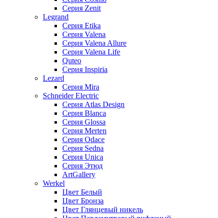
Серия Zenit
Legrand
Серия Etika
Серия Valena
Серия Valena Allure
Серия Valena Life
Quteo
Серия Inspiria
Lezard
Серия Mira
Schneider Electric
Серия Atlas Design
Серия Blanca
Серия Glossa
Серия Merten
Серия Odace
Серия Sedna
Серия Unica
Серия Этюд
ArtGallery
Werkel
Цвет Белый
Цвет Бронза
Цвет Глянцевый никель