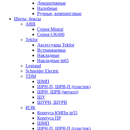
Декоративные
Налобные
Ручные, кемпинговые
Щиты, боксы
ABB
Серия Mistral
Серия UK600
Tekfor
Аксессуары Tekfor
Встраиваемые
Накладные
Накладные ip65
Legrand
Schneider Electric
TDM
ЩМП
ЩРН-П, ЩРВ-П (пластик)
ЩРН, ЩРВ (металл)
ЩУ
ЩУРН, ЩУРВ
ИЭК
Корпуса КМПн ip55
Корпуса ПР
ЩМП
ЩРН-П, ЩРВ-П (пластик)