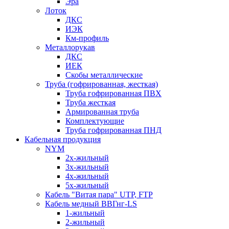
Эра
Лоток
ДКС
ИЭК
Км-профиль
Металлорукав
ДКС
ИЕК
Скобы металлические
Труба (гофрированная, жесткая)
Труба гофрированная ПВХ
Труба жесткая
Армированная труба
Комплектующие
Труба гофрированная ПНД
Кабельная продукция
NYM
2х-жильный
3х-жильный
4х-жильный
5х-жильный
Кабель "Витая пара" UTP, FTP
Кабель медный ВВГнг-LS
1-жильный
2-жильный