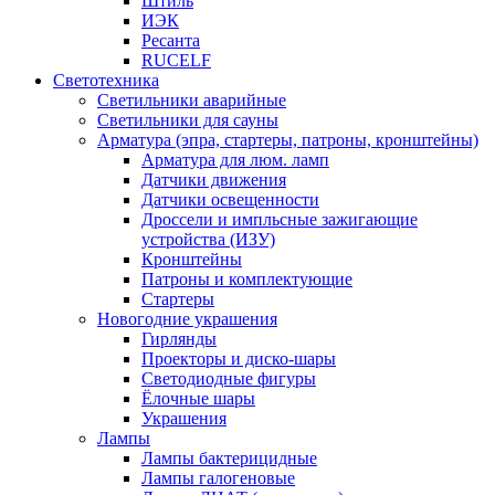
Штиль
ИЭК
Ресанта
RUCELF
Светотехника
Светильники аварийные
Светильники для сауны
Арматура (эпра, стартеры, патроны, кронштейны)
Арматура для люм. ламп
Датчики движения
Датчики освещенности
Дроссели и импльсные зажигающие
устройства (ИЗУ)
Кронштейны
Патроны и комплектующие
Стартеры
Новогодние украшения
Гирлянды
Проекторы и диско-шары
Светодиодные фигуры
Ёлочные шары
Украшения
Лампы
Лампы бактерицидные
Лампы галогеновые