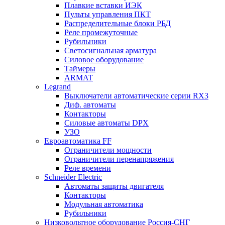
Плавкие вставки ИЭК
Пульты управления ПКТ
Распределительные блоки РБД
Реле промежуточные
Рубильники
Светосигнальная арматура
Силовое оборудование
Таймеры
ARMAT
Legrand
Выключатели автоматические серии RX3
Диф. автоматы
Контакторы
Силовые автоматы DPX
УЗО
Евроавтоматика FF
Ограничители мощности
Ограничители перенапряжения
Реле времени
Schneider Electric
Автоматы защиты двигателя
Контакторы
Модульная автоматика
Рубильники
Низковольтное оборудование Россия-СНГ