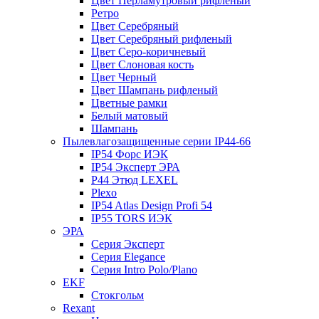
Цвет Перламутровый рифленый
Ретро
Цвет Серебряный
Цвет Серебряный рифленый
Цвет Серо-коричневый
Цвет Слоновая кость
Цвет Черный
Цвет Шампань рифленый
Цветные рамки
Белый матовый
Шампань
Пылевлагозащищенные серии IP44-66
IP54 Форс ИЭК
IP54 Эксперт ЭРА
P44 Этюд LEXEL
Plexo
IP54 Atlas Design Profi 54
IP55 TORS ИЭК
ЭРА
Серия Эксперт
Серия Elegance
Серия Intro Polo/Plano
EKF
Стокгольм
Rexant