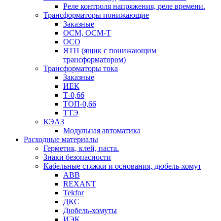
Реле контроля напряжения, реле времени.
Трансформаторы понижающие
Заказные
ОСМ, ОСМ-Т
ОСО
ЯТП (ящик с понижающим
трансформатором)
Трансформаторы тока
Заказные
ИЕК
Т-0,66
ТОП-0,66
ТТЭ
КЭАЗ
Модульная автоматика
Расходные материалы
Герметик, клей, паста.
Знаки безопасности
Кабельные стяжки и основания, дюбель-хомут
ABB
REXANT
Tekfor
ДКС
Дюбель-хомуты
ИЭК