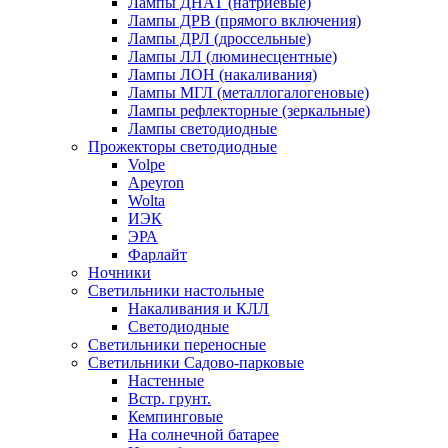
Лампы ДНАТ (натриевые)
Лампы ДРВ (прямого включения)
Лампы ДРЛ (дроссельные)
Лампы ЛЛ (люминесцентные)
Лампы ЛОН (накаливания)
Лампы МГЛ (металлогалогеновые)
Лампы рефлекторные (зеркальные)
Лампы светодиодные
Прожекторы светодиодные
Volpe
Apeyron
Wolta
ИЭК
ЭРА
Фарлайт
Ночники
Светильники настольные
Накаливания и КЛЛ
Светодиодные
Светильники переносные
Светильники Садово-парковые
Настенные
Встр. грунт.
Кемпинговые
На солнечной батарее