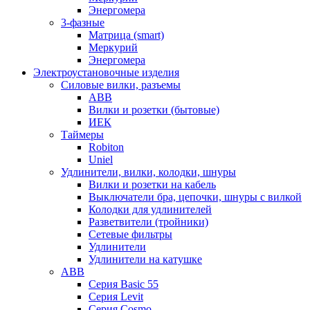
Энергомера
3-фазные
Матрица (smart)
Меркурий
Энергомера
Электроустановочные изделия
Силовые вилки, разъемы
ABB
Вилки и розетки (бытовые)
ИЕК
Таймеры
Robiton
Uniel
Удлинители, вилки, колодки, шнуры
Вилки и розетки на кабель
Выключатели бра, цепочки, шнуры с вилкой
Колодки для удлинителей
Разветвители (тройники)
Сетевые фильтры
Удлинители
Удлинители на катушке
ABB
Серия Basic 55
Серия Levit
Серия Cosmo