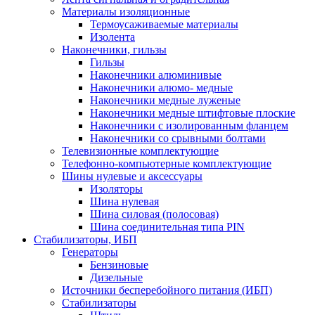
Материалы изоляционные
Термоусаживаемые матeриалы
Изолента
Наконечники, гильзы
Гильзы
Наконечники алюминивые
Наконечники алюмо- медные
Наконечники медные луженые
Наконечники медные штифтовые плоские
Наконечники с изолированным фланцем
Наконечники со срывными болтами
Телевизионные комплектующие
Телефонно-компьютерные комплектующие
Шины нулевые и аксессуары
Изоляторы
Шина нулевая
Шина силовая (полосовая)
Шина соединительная типа PIN
Стабилизаторы, ИБП
Генераторы
Бензиновые
Дизельные
Источники бесперебойного питания (ИБП)
Стабилизаторы