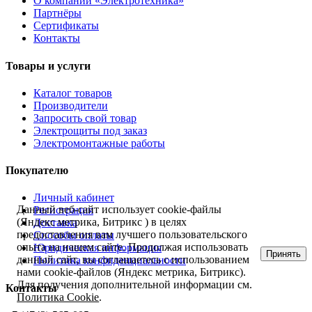
О компании «Электротехника»
Партнёры
Сертификаты
Контакты
Товары и услуги
Каталог товаров
Производители
Запросить свой товар
Электрощиты под заказ
Электромонтажные работы
Покупателю
Личный кабинет
Данный веб-сайт использует cookie-файлы
Регистрация
(Яндекс метрика, Битрикс ) в целях
Доставка
предоставления вам лучшего пользовательского
Способы оплаты
опыта на нашем сайте. Продолжая использовать
Юридическая информация
Принять
данный сайт, вы соглашаетесь с использованием
Политика конфиденциальности
нами cookie-файлов (Яндекс метрика, Битрикс).
Для получения дополнительной информации см.
Контакты
Политика Cookie
.