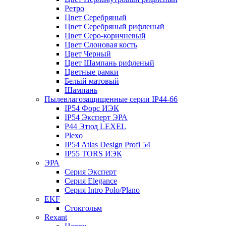
Ретро
Цвет Серебряный
Цвет Серебряный рифленый
Цвет Серо-коричневый
Цвет Слоновая кость
Цвет Черный
Цвет Шампань рифленый
Цветные рамки
Белый матовый
Шампань
Пылевлагозащищенные серии IP44-66
IP54 Форс ИЭК
IP54 Эксперт ЭРА
P44 Этюд LEXEL
Plexo
IP54 Atlas Design Profi 54
IP55 TORS ИЭК
ЭРА
Серия Эксперт
Серия Elegance
Серия Intro Polo/Plano
EKF
Стокгольм
Rexant