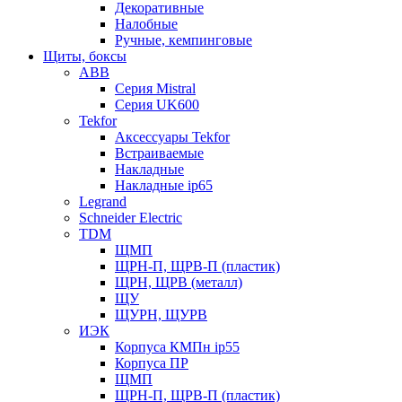
Декоративные
Налобные
Ручные, кемпинговые
Щиты, боксы
ABB
Серия Mistral
Серия UK600
Tekfor
Аксессуары Tekfor
Встраиваемые
Накладные
Накладные ip65
Legrand
Schneider Electric
TDM
ЩМП
ЩРН-П, ЩРВ-П (пластик)
ЩРН, ЩРВ (металл)
ЩУ
ЩУРН, ЩУРВ
ИЭК
Корпуса КМПн ip55
Корпуса ПР
ЩМП
ЩРН-П, ЩРВ-П (пластик)