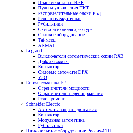
Плавкие вставки ИЭК
Пульты управления ПКТ
Распределительные блоки РБД
Реле промежуточные
Рубильники
Светосигнальная арматура
Силовое оборудование
Таймеры
ARMAT
Legrand
Выключатели автоматические серии RX3
Диф. автоматы
Контакторы
Силовые автоматы DPX
УЗО
Евроавтоматика FF
Ограничители мощности
Ограничители перенапряжения
Реле времени
Schneider Electric
Автоматы защиты двигателя
Контакторы
Модульная автоматика
Рубильники
Низковольтное оборудование Россия-СНГ