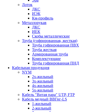
Эра
Лоток
ДКС
ИЭК
Км-профиль
Металлорукав
ДКС
ИЕК
Скобы металлические
Труба (гофрированная, жесткая)
Труба гофрированная ПВХ
Труба жесткая
Армированная труба
Комплектующие
Труба гофрированная ПНД
Кабельная продукция
NYM
2х-жильный
3х-жильный
4х-жильный
5х-жильный
Кабель "Витая пара" UTP, FTP
Кабель медный ВВГнг-LS
1-жильный
2-жильный