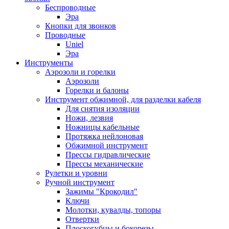
Беспроводные
Эра
Кнопки для звонков
Проводные
Uniel
Эра
Инструменты
Аэрозоли и горелки
Аэрозоли
Горелки и балоны
Инструмент обжимной, для разделки кабеля
Для снятия изоляции
Ножи, лезвия
Ножницы кабельные
Протяжка нейлоновая
Обжимной инструмент
Прессы гидравлические
Прессы механические
Рулетки и уровни
Ручной инструмент
Зажимы "Крокодил"
Ключи
Молотки, кувалды, топоры
Отвертки
Плоскогубцы и бокорезы