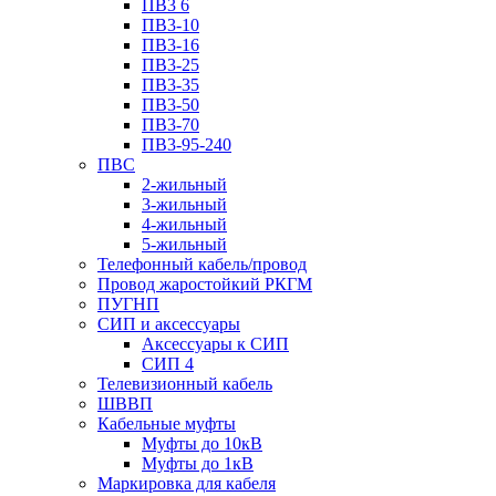
ПВ3 6
ПВ3-10
ПВ3-16
ПВ3-25
ПВ3-35
ПВ3-50
ПВ3-70
ПВ3-95-240
ПВС
2-жильный
3-жильный
4-жильный
5-жильный
Телефонный кабель/провод
Провод жаростойкий РКГМ
ПУГНП
СИП и аксессуары
Аксессуары к СИП
СИП 4
Телевизионный кабель
ШВВП
Кабельные муфты
Муфты до 10кВ
Муфты до 1кВ
Маркировка для кабеля