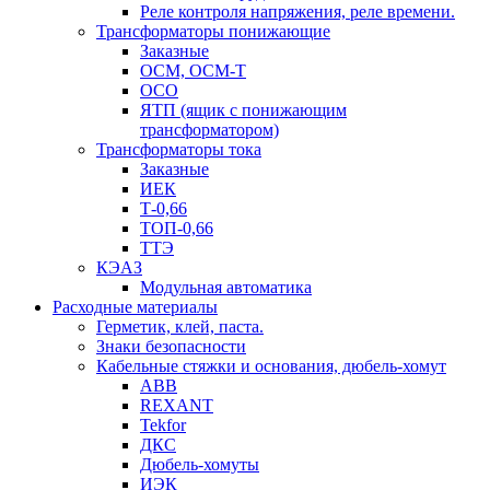
Реле контроля напряжения, реле времени.
Трансформаторы понижающие
Заказные
ОСМ, ОСМ-Т
ОСО
ЯТП (ящик с понижающим
трансформатором)
Трансформаторы тока
Заказные
ИЕК
Т-0,66
ТОП-0,66
ТТЭ
КЭАЗ
Модульная автоматика
Расходные материалы
Герметик, клей, паста.
Знаки безопасности
Кабельные стяжки и основания, дюбель-хомут
ABB
REXANT
Tekfor
ДКС
Дюбель-хомуты
ИЭК