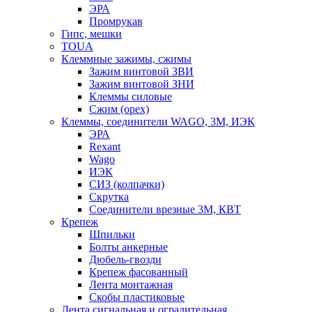
ЭРА
Промрукав
Гипс, мешки
TOUA
Клеммные зажимы, сжимы
Зажим винтовой ЗВИ
Зажим винтовой ЗНИ
Клеммы силовые
Сжим (орех)
Клеммы, соединители WAGO, 3M, ИЭК
ЭРА
Rexant
Wago
ИЭК
СИЗ (колпачки)
Скрутка
Соединители врезные 3M, КВТ
Крепеж
Шпильки
Болты анкерные
Дюбель-гвозди
Крепеж фасованный
Лента монтажная
Скобы пластиковые
Лента сигнальная и оградительная