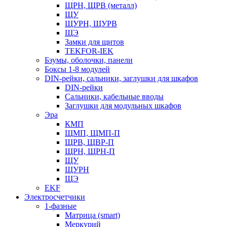
ЩРН, ЩРВ (металл)
ЩУ
ЩУРН, ЩУРВ
ЩЭ
Замки для щитов
TEKFOR-IEK
Бзумы, оболочки, панели
Боксы 1-8 модулей
DIN-рейки, сальники, заглушки для шкафов
DIN-рейки
Сальники, кабельные вводы
Заглушки для модульных шкафов
Эра
КМП
ЩМП, ЩМП-П
ЩРВ, ЩВР-П
ЩРН, ЩРН-П
ЩУ
ЩУРН
ЩЭ
EKF
Электросчетчики
1-фазные
Матрица (smart)
Меркурий