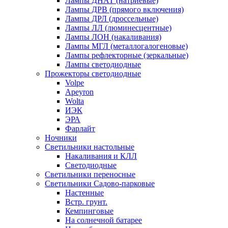
Лампы ДНАТ (натриевые)
Лампы ДРВ (прямого включения)
Лампы ДРЛ (дроссельные)
Лампы ЛЛ (люминесцентные)
Лампы ЛОН (накаливания)
Лампы МГЛ (металлогалогеновые)
Лампы рефлекторные (зеркальные)
Лампы светодиодные
Прожекторы светодиодные
Volpe
Apeyron
Wolta
ИЭК
ЭРА
Фарлайт
Ночники
Светильники настольные
Накаливания и КЛЛ
Светодиодные
Светильники переносные
Светильники Садово-парковые
Настенные
Встр. грунт.
Кемпинговые
На солнечной батарее