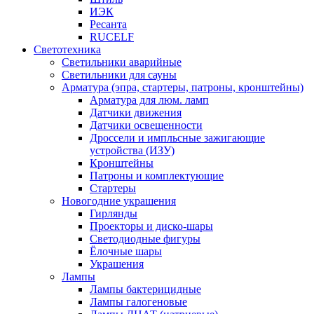
ИЭК
Ресанта
RUCELF
Светотехника
Светильники аварийные
Светильники для сауны
Арматура (эпра, стартеры, патроны, кронштейны)
Арматура для люм. ламп
Датчики движения
Датчики освещенности
Дроссели и импльсные зажигающие
устройства (ИЗУ)
Кронштейны
Патроны и комплектующие
Стартеры
Новогодние украшения
Гирлянды
Проекторы и диско-шары
Светодиодные фигуры
Ёлочные шары
Украшения
Лампы
Лампы бактерицидные
Лампы галогеновые