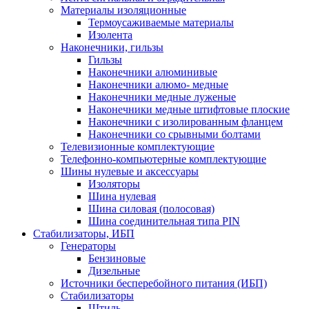
Материалы изоляционные
Термоусаживаемые матeриалы
Изолента
Наконечники, гильзы
Гильзы
Наконечники алюминивые
Наконечники алюмо- медные
Наконечники медные луженые
Наконечники медные штифтовые плоские
Наконечники с изолированным фланцем
Наконечники со срывными болтами
Телевизионные комплектующие
Телефонно-компьютерные комплектующие
Шины нулевые и аксессуары
Изоляторы
Шина нулевая
Шина силовая (полосовая)
Шина соединительная типа PIN
Стабилизаторы, ИБП
Генераторы
Бензиновые
Дизельные
Источники бесперебойного питания (ИБП)
Стабилизаторы
Штиль