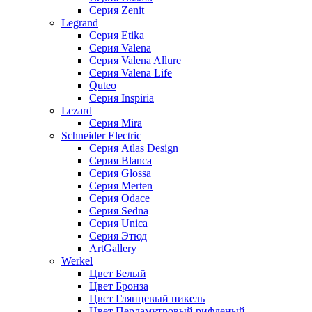
Серия Zenit
Legrand
Серия Etika
Серия Valena
Серия Valena Allure
Серия Valena Life
Quteo
Серия Inspiria
Lezard
Серия Mira
Schneider Electric
Серия Atlas Design
Серия Blanca
Серия Glossa
Серия Merten
Серия Odace
Серия Sedna
Серия Unica
Серия Этюд
ArtGallery
Werkel
Цвет Белый
Цвет Бронза
Цвет Глянцевый никель
Цвет Перламутровый рифленый