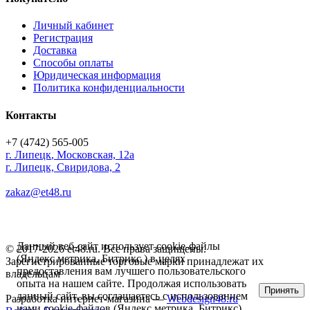
Личный кабинет
Регистрация
Доставка
Способы оплаты
Юридическая информация
Политика конфиденциальности
Контакты
+7 (4742) 565-005
г.
Липецк
,
Московская, 12а
г. Липецк, Свиридова, 2
zakaz@et48.ru
Данный веб-сайт использует cookie-файлы
© 2017-2026 et48.ru. Все права защищены.
(Яндекс метрика, Битрикс ) в целях
Зарегистрированные торговые марки принадлежат их
предоставления вам лучшего пользовательского
владельцам
опыта на нашем сайте. Продолжая использовать
Принять
данный сайт, вы соглашаетесь с использованием
Разработка интернет-магазина —
Webdesign48.ru
нами cookie-файлов (Яндекс метрика, Битрикс).