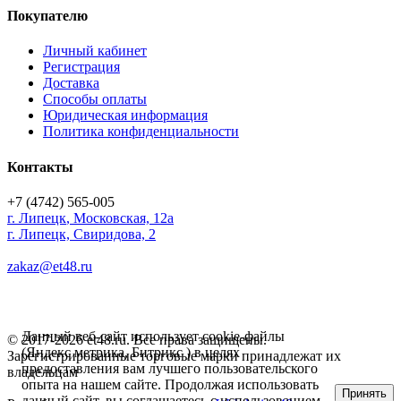
Покупателю
Личный кабинет
Регистрация
Доставка
Способы оплаты
Юридическая информация
Политика конфиденциальности
Контакты
+7 (4742) 565-005
г.
Липецк
,
Московская, 12а
г. Липецк, Свиридова, 2
zakaz@et48.ru
Данный веб-сайт использует cookie-файлы
© 2017-2026 et48.ru. Все права защищены.
(Яндекс метрика, Битрикс ) в целях
Зарегистрированные торговые марки принадлежат их
предоставления вам лучшего пользовательского
владельцам
опыта на нашем сайте. Продолжая использовать
Принять
данный сайт, вы соглашаетесь с использованием