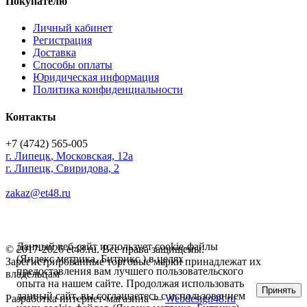
Покупателю
Личный кабинет
Регистрация
Доставка
Способы оплаты
Юридическая информация
Политика конфиденциальности
Контакты
+7 (4742) 565-005
г.
Липецк
,
Московская, 12а
г. Липецк, Свиридова, 2
zakaz@et48.ru
Данный веб-сайт использует cookie-файлы
© 2017-2026 et48.ru. Все права защищены.
(Яндекс метрика, Битрикс ) в целях
Зарегистрированные торговые марки принадлежат их
предоставления вам лучшего пользовательского
владельцам
опыта на нашем сайте. Продолжая использовать
Принять
данный сайт, вы соглашаетесь с использованием
Разработка интернет-магазина —
Webdesign48.ru