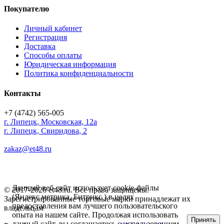
Покупателю
Личный кабинет
Регистрация
Доставка
Способы оплаты
Юридическая информация
Политика конфиденциальности
Контакты
+7 (4742) 565-005
г.
Липецк
,
Московская, 12а
г. Липецк, Свиридова, 2
zakaz@et48.ru
Данный веб-сайт использует cookie-файлы
© 2017-2026 et48.ru. Все права защищены.
(Яндекс метрика, Битрикс ) в целях
Зарегистрированные торговые марки принадлежат их
предоставления вам лучшего пользовательского
владельцам
опыта на нашем сайте. Продолжая использовать
Принять
данный сайт, вы соглашаетесь с использованием