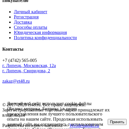
Покупателю
Личный кабинет
Регистрация
Доставка
Способы оплаты
Юридическая информация
Политика конфиденциальности
Контакты
+7 (4742) 565-005
г.
Липецк
,
Московская, 12а
г. Липецк, Свиридова, 2
zakaz@et48.ru
Данный веб-сайт использует cookie-файлы
© 2017-2026 et48.ru. Все права защищены.
(Яндекс метрика, Битрикс ) в целях
Зарегистрированные торговые марки принадлежат их
предоставления вам лучшего пользовательского
владельцам
опыта на нашем сайте. Продолжая использовать
Принять
данный сайт, вы соглашаетесь с использованием
Разработка интернет-магазина —
Webdesign48.ru