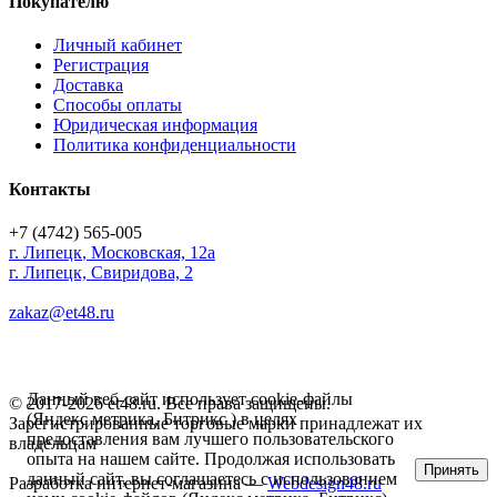
Покупателю
Личный кабинет
Регистрация
Доставка
Способы оплаты
Юридическая информация
Политика конфиденциальности
Контакты
+7 (4742) 565-005
г.
Липецк
,
Московская, 12а
г. Липецк, Свиридова, 2
zakaz@et48.ru
Данный веб-сайт использует cookie-файлы
© 2017-2026 et48.ru. Все права защищены.
(Яндекс метрика, Битрикс ) в целях
Зарегистрированные торговые марки принадлежат их
предоставления вам лучшего пользовательского
владельцам
опыта на нашем сайте. Продолжая использовать
Принять
данный сайт, вы соглашаетесь с использованием
Разработка интернет-магазина —
Webdesign48.ru