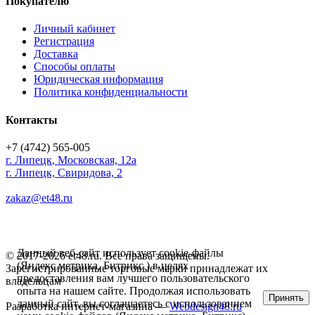
Покупателю
Личный кабинет
Регистрация
Доставка
Способы оплаты
Юридическая информация
Политика конфиденциальности
Контакты
+7 (4742) 565-005
г.
Липецк
,
Московская, 12а
г. Липецк, Свиридова, 2
zakaz@et48.ru
Данный веб-сайт использует cookie-файлы
© 2017-2026 et48.ru. Все права защищены.
(Яндекс метрика, Битрикс ) в целях
Зарегистрированные торговые марки принадлежат их
предоставления вам лучшего пользовательского
владельцам
опыта на нашем сайте. Продолжая использовать
Принять
данный сайт, вы соглашаетесь с использованием
Разработка интернет-магазина —
Webdesign48.ru