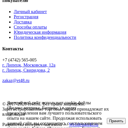
Покупателю
Личный кабинет
Регистрация
Доставка
Способы оплаты
Юридическая информация
Политика конфиденциальности
Контакты
+7 (4742) 565-005
г.
Липецк
,
Московская, 12а
г. Липецк, Свиридова, 2
zakaz@et48.ru
Данный веб-сайт использует cookie-файлы
© 2017-2026 et48.ru. Все права защищены.
(Яндекс метрика, Битрикс ) в целях
Зарегистрированные торговые марки принадлежат их
предоставления вам лучшего пользовательского
владельцам
опыта на нашем сайте. Продолжая использовать
Принять
данный сайт, вы соглашаетесь с использованием
Разработка интернет-магазина —
Webdesign48.ru