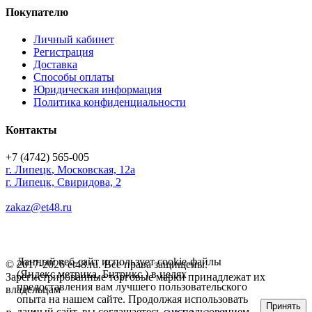
Покупателю
Личный кабинет
Регистрация
Доставка
Способы оплаты
Юридическая информация
Политика конфиденциальности
Контакты
+7 (4742) 565-005
г.
Липецк
,
Московская, 12а
г. Липецк, Свиридова, 2
zakaz@et48.ru
Данный веб-сайт использует cookie-файлы
© 2017-2026 et48.ru. Все права защищены.
(Яндекс метрика, Битрикс ) в целях
Зарегистрированные торговые марки принадлежат их
предоставления вам лучшего пользовательского
владельцам
опыта на нашем сайте. Продолжая использовать
Принять
данный сайт, вы соглашаетесь с использованием