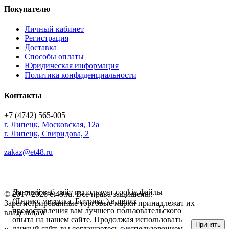
Покупателю
Личный кабинет
Регистрация
Доставка
Способы оплаты
Юридическая информация
Политика конфиденциальности
Контакты
+7 (4742) 565-005
г.
Липецк
,
Московская, 12а
г. Липецк, Свиридова, 2
zakaz@et48.ru
Данный веб-сайт использует cookie-файлы
© 2017-2026 et48.ru. Все права защищены.
(Яндекс метрика, Битрикс ) в целях
Зарегистрированные торговые марки принадлежат их
предоставления вам лучшего пользовательского
владельцам
опыта на нашем сайте. Продолжая использовать
Принять
данный сайт, вы соглашаетесь с использованием