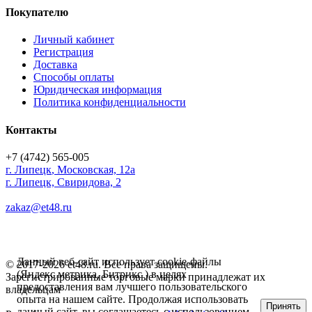
Покупателю
Личный кабинет
Регистрация
Доставка
Способы оплаты
Юридическая информация
Политика конфиденциальности
Контакты
+7 (4742) 565-005
г.
Липецк
,
Московская, 12а
г. Липецк, Свиридова, 2
zakaz@et48.ru
Данный веб-сайт использует cookie-файлы
© 2017-2026 et48.ru. Все права защищены.
(Яндекс метрика, Битрикс ) в целях
Зарегистрированные торговые марки принадлежат их
предоставления вам лучшего пользовательского
владельцам
опыта на нашем сайте. Продолжая использовать
Принять
данный сайт, вы соглашаетесь с использованием